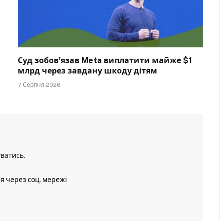
Суд зобов’язав Meta виплатити майже $1
млрд через завдану шкоду дітям
7 Серпня 2026
уватись
.
ія через соц. мережі