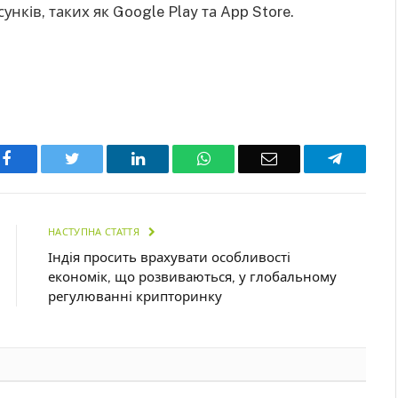
нків, таких як Google Play та App Store.
Facebook
Twitter
LinkedIn
WhatsApp
Email
Telegra
НАСТУПНА СТАТТЯ
Індія просить врахувати особливості
економік, що розвиваються, у глобальному
регулюванні крипторинку