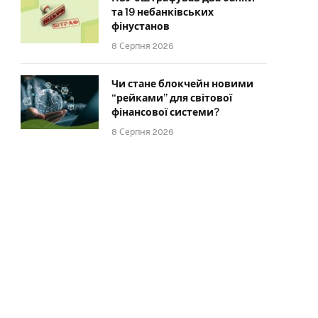
та 19 небанківських
фінустанов
8 Серпня 2026
Чи стане блокчейн новими
“рейками” для світової
фінансової системи?
8 Серпня 2026