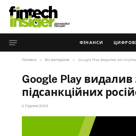
ФІНАНСИ
ЦИФРОВІ
»
»
Головна
Всі матеріали
Google Play видалив застосунки
Google Play видалив
підсанкційних росій
2 Серпня 2023