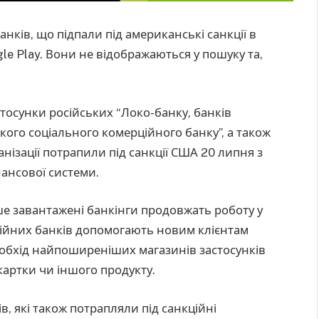
нків, що підпали під американські санкції в
le Play. Вони не відображаються у пошуку та,
стосунки російських “Локо-банку, банків
ького соціального комерційного банку”, а також
анізації потрапили під санкції США 20 липня з
нансової системи.
іше завантажені банкінги продовжать роботу у
ійних банків допомогають новим клієнтам
 обхід найпоширеніших магазинів застосунків
 картки чи іншого продукту.
в, які також потрапляли під санкційні