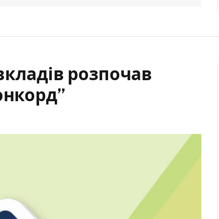
вкладів розпочав
онкорд”