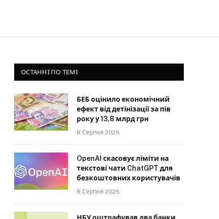
ОСТАННІ ПО ТЕМІ
БЕБ оцінило економічний
ефект від детінізації за пів
року у 13,8 млрд грн
8 Серпня 2026
OpenAI скасовує ліміти на
текстові чати ChatGPT для
безкоштовних користувачів
8 Серпня 2026
НБУ оштрафував два банки