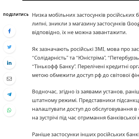
Низка мобільних застосунків російських ба
ПОДІЛИТИСЬ
липні, зникли з магазину застосунків Goog
відповідно, їх не можна завантажити.
Як зазначають російські ЗМІ, мова про за
“Солідарність” та “Юністріма”, “Петербурз
“Тінькофф Банку”. Перелічені кредитні орг
метою обмежити доступ рф до світової фі
Водночас, згідно із заявами установ, ран
штатному режимі. Представники підсанкц
налаштувати доступ до обслуговування в
на зустрічі під час отримання банківської
Раніше застосунки інших російських банкі