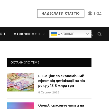
НАДІСЛАТИ СТАТТЮ
ВХІД
Ukrainian
ECH
МОЖЛИВОСТІ
ОСТАННІ ПО ТЕМІ
БЕБ оцінило економічний
ефект від детінізації за пів
року у 13,8 млрд грн
8 Серпня 2026
OpenAI скасовує ліміти на