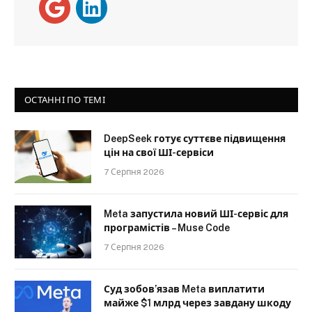
ОСТАННІ ПО ТЕМІ
DeepSeek готує суттєве підвищення
цін на свої ШІ-сервіси
7 Серпня 2026
Meta запустила новий ШІ-сервіс для
програмістів – Muse Code
7 Серпня 2026
Суд зобов’язав Meta виплатити
майже $1 млрд через завдану шкоду