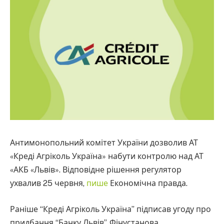
Антимонопольний комітет України дозволив АТ
«Креді Агріколь Україна» набути контролю над АТ
«АКБ «Львів». Відповідне рішення регулятор
ухвалив 25 червня,
пише
Економічна правда.
Раніше “Креді Агріколь Україна” підписав угоду про
придбання “Банку Львів”. Фінустанова