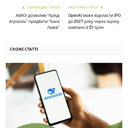
ПОПЕРЕДНЯ СТАТТЯ
НАСТУПНА СТАТТЯ
АМКУ дозволив “Креді
OpenAI може відкласти IPO
Агріколь” придбати “Банк
до 2027 року через оцінку
Львів”
компанії в $1 трлн
СХОЖІ СТАТТІ