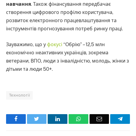
навчання
. Також фінансування передбачає
створення цифрового профілю користувача,
розвиток електронного працевлаштування та
інструментів прогнозування потреб ринку праці.
Зауважимо, що у
фокусі
“Обрію” – 12,5 млн
економічно неактивних українців, зокрема
ветерани, ВПО, люди з інвалідністю, молодь, жінки з
дітьми та люди 50+.
Технології
Facebook
Twitter
LinkedIn
WhatsApp
Email
Teleg