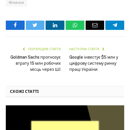
Фінанси
Facebook
Twitter
LinkedIn
WhatsApp
Email
Teleg
ПОПЕРЕДНЯ СТАТТЯ
НАСТУПНА СТАТТЯ
Goldman Sachs прогнозує
Google інвестує $5 млн у
втрату 15 млн робочих
цифрову систему ринку
місць через ШІ
праці України
СХОЖІ СТАТТІ