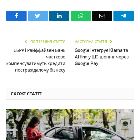
Facebook
Twitter
LinkedIn
WhatsApp
Email
Teleg
ПОПЕРЕДНЯ СТАТТЯ
НАСТУПНА СТАТТЯ
ЄБРР і Райффайзен Банк
Google інтегрує Klarna та
частково
Affirm у ШІ-шопінг через
компенсуватимуть кредити
Google Pay
постраждалому бізнесу
СХОЖІ СТАТТІ