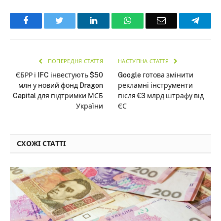
Facebook
Twitter
LinkedIn
WhatsApp
Email
Teleg
ПОПЕРЕДНЯ СТАТТЯ
НАСТУПНА СТАТТЯ
ЄБРР і IFC інвестують $50
Google готова змінити
млн у новий фонд Dragon
рекламні інструменти
Capital для підтримки МСБ
після €3 млрд штрафу від
України
ЄС
СХОЖІ СТАТТІ