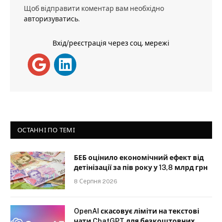
Щоб відправити коментар вам необхідно
авторизуватись
.
Вхід/реєстрація через соц. мережі
ОСТАННІ ПО ТЕМІ
БЕБ оцінило економічний ефект від
детінізації за пів року у 13,8 млрд грн
8 Серпня 2026
OpenAI скасовує ліміти на текстові
чати ChatGPT для безкоштовних