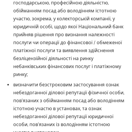
господарською, професійною діяльністю,
обійманням посад або володінням істотною
участю, зокрема, у колекторській компанії, у
юридичній особі, щодо якої Національний банк
прийняв рішення про визнання належності
послуги чи операції до фінансової / обмеженої
платіжної послуги та виявлення здійснення
безліцензійної діяльності на ринку
небанківських фінансових послуг і платіжному
ринку;
визначити безстроковим застосування ознак
небездоганної ділової репутації фізичної особи,
пов’язаних з обійманням посад або володінням
істотною участю в установах, та ознак
небездоганної ділової репутації юридичної
особи, пов’язаних із володінням істотною