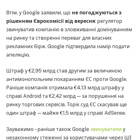
Втім, у Google заявили, що
не погоджуються з
рішенням Єврокомісії від вересня
: регулятор
звинуватив компанію в зловживанні домінуванням
на ринку та створенні переваг для власних
рекламних бірж. Google підтвердила намір подати
апеляцію.
Штраф у €2,95 млрд став другим за величиною
антимонопольним покаранням ЄС проти Google.
Раніше компанія отримала €4,13 млрд штрафу у
справі Android та €2,42 млрд — за порушення на
ринку торгових сервісів. Торік суд ЄС скасував ще
один штраф — майже €1,5 млрд у справі AdSense.
Зауважимо – раніше також Google
звинуватили
у
незаконному стеженні за користувачами через ШІ