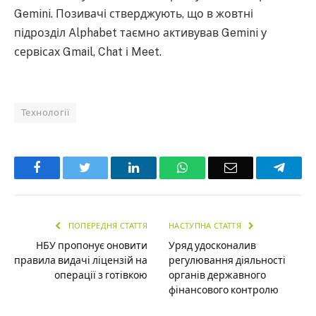
Gemini. Позивачі стверджують, що в жовтні
підрозділ Alphabet таємно активував Gemini у
сервісах Gmail, Chat і Meet.
Технології
Facebook
Twitter
LinkedIn
WhatsApp
Email
Teleg
ПОПЕРЕДНЯ СТАТТЯ
НАСТУПНА СТАТТЯ
НБУ пропонує оновити
Уряд удосконалив
правила видачі ліцензій на
регулювання діяльності
операції з готівкою
органів державного
фінансового контролю