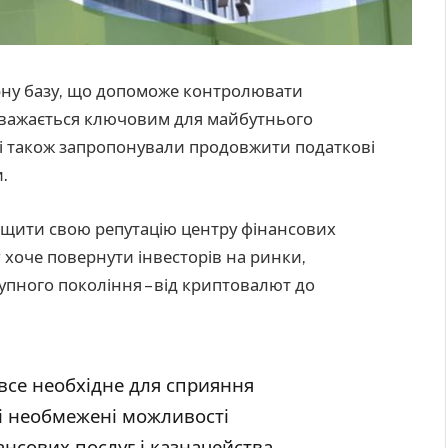
рну базу, що допоможе контролювати
вважається ключовим для майбутнього
ці також запропонували продовжити податкові
.
ащити свою репутацію центру фінансових
Р хоче повернути інвесторів на ринки,
пного покоління – від криптовалют до
все необхідне для сприяння
і необмежені можливості
нансових послуг і казначейства