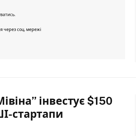
уватись
.
ія через соц. мережі
івіна” інвестує $150
ШІ-стартапи