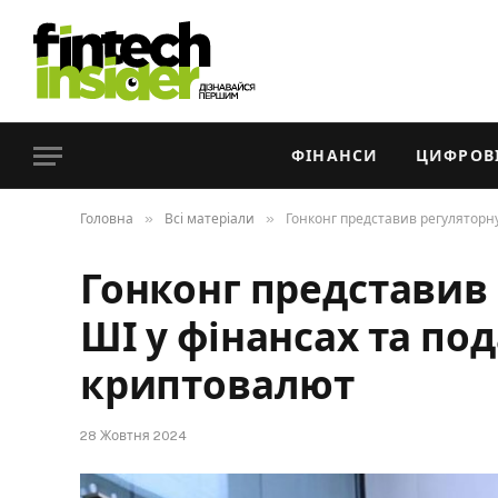
ФІНАНСИ
ЦИФРОВІ
»
»
Головна
Всі матеріали
Гонконг представив регуляторну
Гонконг представив 
ШІ у фінансах та под
криптовалют
28 Жовтня 2024