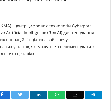
HKMA) і центр цифрових технологій Cyberport
 Artificial Intelligence (Gen AI) для тестування
их операцій. Ініціатива забезпечує
аних установ, які можуть експериментувати з
вських сценаріях.
Facebook
Twitter
LinkedIn
WhatsApp
Email
Telegra