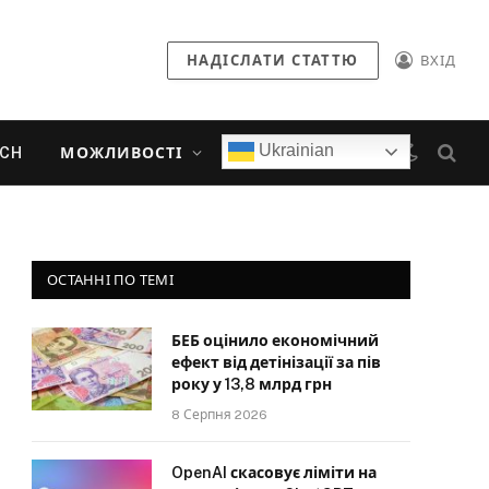
НАДІСЛАТИ СТАТТЮ
ВХІД
Ukrainian
ECH
МОЖЛИВОСТІ
ОСТАННІ ПО ТЕМІ
БЕБ оцінило економічний
ефект від детінізації за пів
року у 13,8 млрд грн
8 Серпня 2026
OpenAI скасовує ліміти на