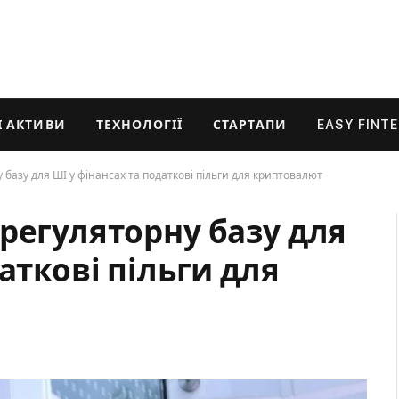
 АКТИВИ
ТЕХНОЛОГІЇ
СТАРТАПИ
EASY FINT
 базу для ШІ у фінансах та податкові пільги для криптовалют
регуляторну базу для
аткові пільги для