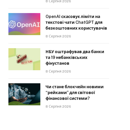
8 Серпня 2026
OpenAI скасовує ліміти на
текстові чати ChatGPT для
безкоштовних користувачів
8 Серпня 2026
НБУ оштрафував два банки
та 19 небанківських
фінустанов
8 Серпня 2026
Чи стане блокчейн новими
“рейками” для світової
фінансової системи?
8 Серпня 2026