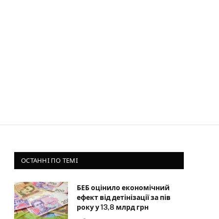
ОСТАННІ ПО ТЕМІ
БЕБ оцінило економічний
ефект від детінізації за пів
року у 13,8 млрд грн