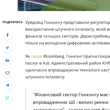
Урядовці Гонконгу представили регулято
ПОДІЛИТИСЬ
використання штучного інтелекту, який 
фінансів та інших секторів. Держслужбов
пільги на володіння цифровими активами
Як
пише
Bloomberg, Гонконг прагне покр
послуг в Азії. Адміністративний район КН
одночасно впроваджуючи технології насту
штучного інтелекту.
“Фінансовий сектор Гонконгу має 
впровадженню ШІ – великі ринки 
застосування”, – сказав міністр фі