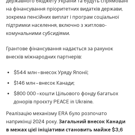
державного бюджету України та будуть спрямовані
на фінансування пріоритетних видатків держави,
зокрема пенсійних виплат і програм соціальної
підтримки населення, включно з житлово-
комунальними субсидіями.
Грантове фінансування надається за рахунок
внесків міжнародних партнерів:
$544 млн – внесок Уряду Японії;
$146 млн – внесок Канади;
$800 000 – кошти Цільового фонду багатьох
донорів проєкту PEACE in Ukraine.
Реалізацію механізму ERA було розпочато
наприкінці 2024 року.
Загальний внесок Канади
в межах цієї ініціативи становить майже $3,6