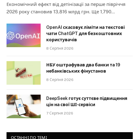
Економічний ефект від детінізації за перше півріччя
2026 року становив 13,816 млрд грн. Ще 1,790…
OpenAI скасовує ліміти на текстові
чати ChatGPT для безкоштовних
користувачів
8 Серпня 2026
НБУ оштрафував два банки та 19
небанківських фінустанов
8 Серпня 2026
DeepSeek готує суттєве підвищення
цін на свої ШІ-сервіси
7 Серпня 2026
ОСТАННІ ПО ТЕМІ