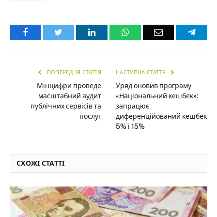
Facebook
Twitter
LinkedIn
WhatsApp
Email
Teleg
ПОПЕРЕДНЯ СТАТТЯ
НАСТУПНА СТАТТЯ
Мінцифри проведе
Уряд оновив програму
масштабний аудит
«Національний кешбек»:
публічних сервісів та
запрацює
послуг
диференційований кешбек
5% і 15%
СХОЖІ СТАТТІ