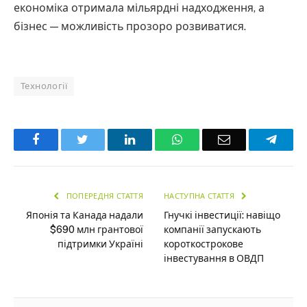
економіка отримала мільярдні надходження, а
бізнес — можливість прозоро розвиватися.
Технології
Facebook
Twitter
LinkedIn
WhatsApp
Email
Teleg
ПОПЕРЕДНЯ СТАТТЯ
НАСТУПНА СТАТТЯ
Японія та Канада надали
Гнучкі інвестиції: навіщо
$690 млн грантової
компанії запускають
підтримки Україні
короткострокове
інвестування в ОВДП