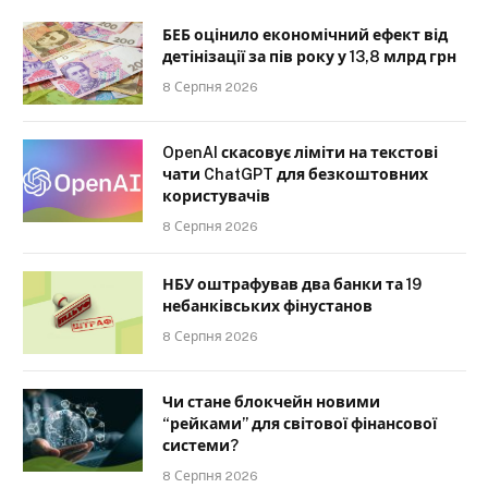
БЕБ оцінило економічний ефект від
детінізації за пів року у 13,8 млрд грн
8 Серпня 2026
OpenAI скасовує ліміти на текстові
чати ChatGPT для безкоштовних
користувачів
8 Серпня 2026
НБУ оштрафував два банки та 19
небанківських фінустанов
8 Серпня 2026
Чи стане блокчейн новими
“рейками” для світової фінансової
системи?
8 Серпня 2026