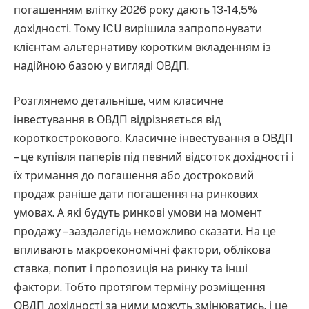
погашенням влітку 2026 року дають 13-14,5%
дохідності. Тому ICU вирішила запропонувати
клієнтам альтернативу коротким вкладенням із
надійною базою у вигляді ОВДП.
Розглянемо детальніше, чим класичне
інвестування в ОВДП відрізняється від
короткострокового. Класичне інвестування в ОВДП
– це купівля паперів під певний відсоток дохідності і
їх тримання до погашення або достроковий
продаж раніше дати погашення на ринкових
умовах. А які будуть ринкові умови на момент
продажу – заздалегідь неможливо сказати. На це
впливають макроекономічні фактори, облікова
ставка, попит і пропозиція на ринку та інші
фактори. Тобто протягом терміну розміщення
ОВДП дохідності за ними можуть змінюватись, і це