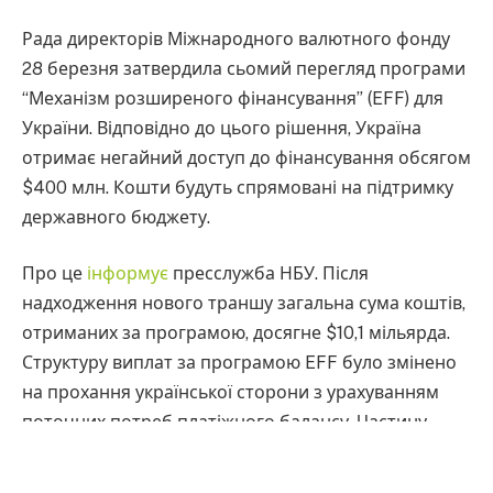
Рада директорів Міжнародного валютного фонду
28 березня затвердила сьомий перегляд програми
“Механізм розширеного фінансування” (EFF) для
України. Відповідно до цього рішення, Україна
отримає негайний доступ до фінансування обсягом
$400 млн. Кошти будуть спрямовані на підтримку
державного бюджету.
Про це
інформує
пресслужба НБУ. Після
надходження нового траншу загальна сума коштів,
отриманих за програмою, досягне $10,1 мільярда.
Структуру виплат за програмою EFF було змінено
на прохання української сторони з урахуванням
поточних потреб платіжного балансу. Частину
фінансування перенесено на майбутні перегляди,
проте загальний розмір програми залишається