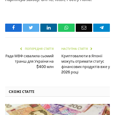
Facebook
Twitter
LinkedIn
WhatsApp
Email
Teleg
ПОПЕРЕДНЯ СТАТТЯ
НАСТУПНА СТАТТЯ
Рада МВФ схвалила сьомий
Криптовалюти в Японії
транш для України на
можуть отримати статус
$400 млн
фінансових продуктів вже у
2026 році
СХОЖІ СТАТТІ