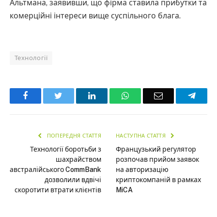
Альтмана, заявивши, що фірма ставила прибутки та
комерційні інтереси вище суспільного блага.
Технології
Facebook
Twitter
LinkedIn
WhatsApp
Email
Teleg
ПОПЕРЕДНЯ СТАТТЯ
НАСТУПНА СТАТТЯ
Технології боротьби з
Французький регулятор
шахрайством
розпочав прийом заявок
австралійського CommBank
на авторизацію
дозволили вдвічі
криптокомпаній в рамках
скоротити втрати клієнтів
MiCA