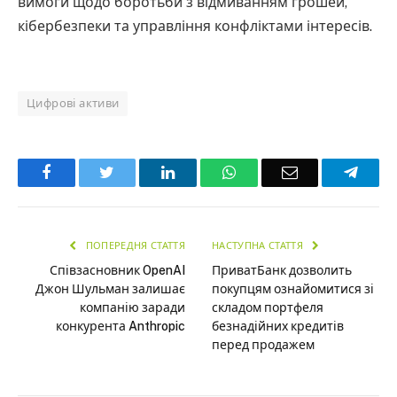
вимоги щодо боротьби з відмиванням грошей,
кібербезпеки та управління конфліктами інтересів.
Цифрові активи
Facebook
Twitter
LinkedIn
WhatsApp
Email
Teleg
ПОПЕРЕДНЯ СТАТТЯ
НАСТУПНА СТАТТЯ
Співзасновник OpenAI
ПриватБанк дозволить
Джон Шульман залишає
покупцям ознайомитися зі
компанію заради
складом портфеля
конкурента Anthropic
безнадійних кредитів
перед продажем