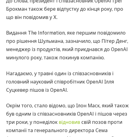
До слова, президент і співзасновник OpenAI Грег
Брокман також бере відпустку до кінця року, про
що він повідомив у X.
Видання The Information, яке першим повідомило
про рішення Шульмана, зазначило, що Пітер Денг,
менеджер із продуктів, який приєднався до OpenAI
минулого року, також покинув компанію.
Нагадаємо, у травні один із співзасновників і
головний науковий співробітник OpenAI Ілля
Суцкевер пішов із OpenAI.
Окрім того, стало відомо, що Ілон Маск, який також
був одним із співзасновників OpenAI і пішов через
три роки, у понеділок
відновив
свій позов проти
компанії та генерального директора Сема