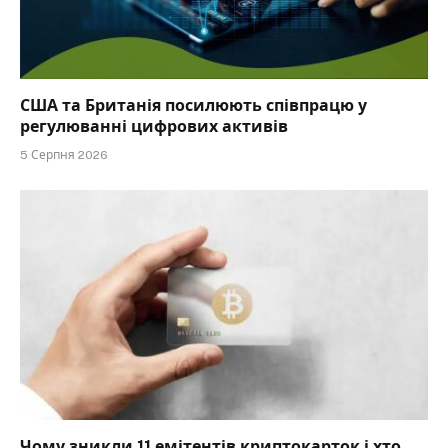
США та Британія посилюють співпрацю у
регулюванні цифрових активів
5 Серпня 2026
Чому зникли 11 емітентів криптокарток і хто