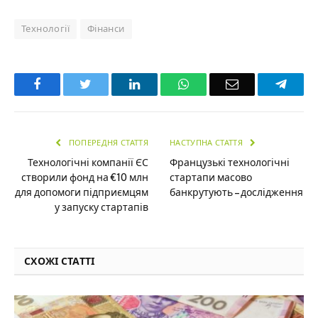
Технології
Фінанси
Facebook
Twitter
LinkedIn
WhatsApp
Email
Teleg
ПОПЕРЕДНЯ СТАТТЯ
НАСТУПНА СТАТТЯ
Технологічні компанії ЄС
Французькі технологічні
створили фонд на €10 млн
стартапи масово
для допомоги підприємцям
банкрутують – дослідження
у запуску стартапів
СХОЖІ СТАТТІ