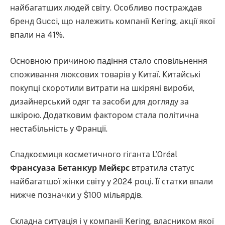
найбагатших людей світу. Особливо постраждав
бренд Gucci, що належить компанії Kering, акції якої
впали на 41%.
Основною причиною падіння стало сповільнення
споживання люксових товарів у Китаї. Китайські
покупці скоротили витрати на шкіряні вироби,
дизайнерський одяг та засоби для догляду за
шкірою. Додатковим фактором стала політична
нестабільність у Франції.
Спадкоємиця косметичного гіганта L’Oréal
Франсуаза Бетанкур Мейєрс
втратила статус
найбагатшої жінки світу у 2024 році. Її статки впали
нижче позначки у $100 мільярдів.
Складна ситуація і у компанії Kering, власником якої