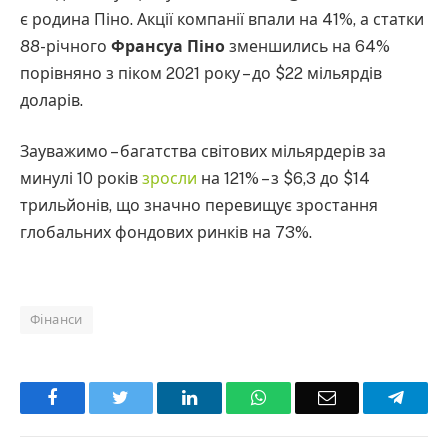
є родина Піно. Акції компанії впали на 41%, а статки
88-річного
Франсуа Піно
зменшились на 64%
порівняно з піком 2021 року – до $22 мільярдів
доларів.
Зауважимо – багатства світових мільярдерів за
минулі 10 років
зросли
на 121% – з $6,3 до $14
трильйонів, що значно перевищує зростання
глобальних фондових ринків на 73%.
Фінанси
Facebook
Twitter
LinkedIn
WhatsApp
Email
Teleg