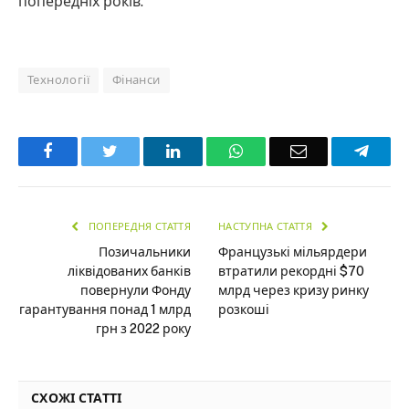
попередніх років.
Технології
Фінанси
Facebook
Twitter
LinkedIn
WhatsApp
Email
Teleg
ПОПЕРЕДНЯ СТАТТЯ
НАСТУПНА СТАТТЯ
Позичальники
Французькі мільярдери
ліквідованих банків
втратили рекордні $70
повернули Фонду
млрд через кризу ринку
гарантування понад 1 млрд
розкоші
грн з 2022 року
СХОЖІ СТАТТІ