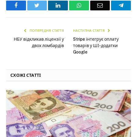
Facebook
Twitter
LinkedIn
WhatsApp
Email
Teleg
ПОПЕРЕДНЯ СТАТТЯ
НАСТУПНА СТАТТЯ
НБУ відкликав ліцензії у
Stripe інтегрує оплату
двох ломбардів
товарів у ШІ-додатки
Google
СХОЖІ СТАТТІ