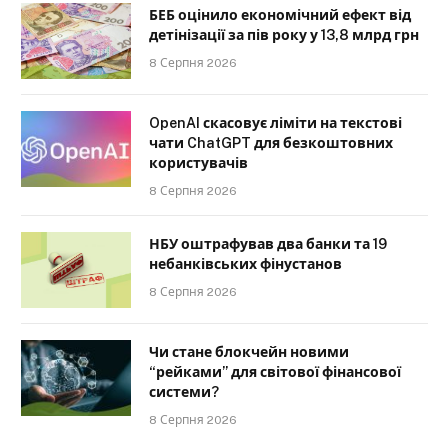
БЕБ оцінило економічний ефект від
детінізації за пів року у 13,8 млрд грн
8 Серпня 2026
OpenAI скасовує ліміти на текстові
чати ChatGPT для безкоштовних
користувачів
8 Серпня 2026
НБУ оштрафував два банки та 19
небанківських фінустанов
8 Серпня 2026
Чи стане блокчейн новими
“рейками” для світової фінансової
системи?
8 Серпня 2026