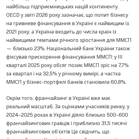
найбільш підприємницьких націй континенту.
OECD у звіті 2026 року зазначає, що попит бізнесу
на гривневе фінансування в Україні є найвищим із
2021 року, а Україна входить до числа країн із
найвищими темпами річного зростання для ММСП
— близько 23%. Національний банк України також
фіксував прискорення фінансування ММСП: у III
кварталі 2025 року обсяг позик ММСП зріс на 7,7%
за квартал і на 32,5% у річному вимірі, а частка
ММСП у бізнес-портфелі банків становила 60,8%.
Окрім того, франчайзинг в Україні вже має
реальний масштаб. За оцінками учасників ринку, у
2024–2025 роках в Україні діяло близько 500–600
франчайзингових гравців і приблизно 31,5 тисячі
франчайзингових об’єктів Це свідчить, що