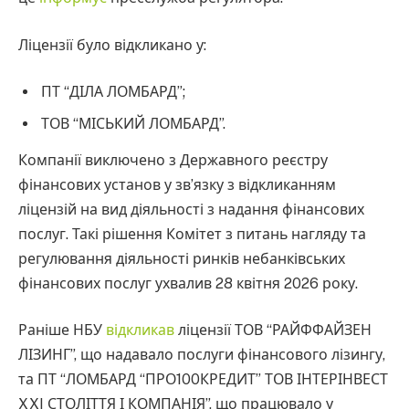
Ліцензії було відкликано у:
ПТ “ДІЛА ЛОМБАРД”;
ТОВ “МІСЬКИЙ ЛОМБАРД”.
Компанії виключено з Державного реєстру
фінансових установ у зв’язку з відкликанням
ліцензій на вид діяльності з надання фінансових
послуг. Такі рішення Комітет з питань нагляду та
регулювання діяльності ринків небанківських
фінансових послуг ухвалив 28 квітня 2026 року.
Раніше НБУ
відкликав
ліцензії ТОВ “РАЙФФАЙЗЕН
ЛІЗИНГ”, що надавало послуги фінансового лізингу,
та ПТ “ЛОМБАРД “ПРО100КРЕДИТ” ТОВ ІНТЕРІНВЕСТ
XXI СТОЛІТТЯ І КОМПАНІЯ”, що працювало у