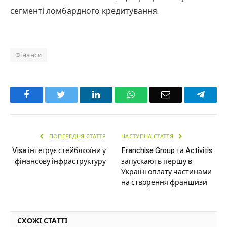
сегменті ломбардного кредитування.
Фінанси
Facebook
Twitter
LinkedIn
WhatsApp
Email
Teleg
ПОПЕРЕДНЯ СТАТТЯ
НАСТУПНА СТАТТЯ
Visa інтегрує стейблкоїни у
Franchise Group та Activitis
фінансову інфраструктуру
запускають першу в
Україні оплату частинами
на створення франшизи
СХОЖІ СТАТТІ