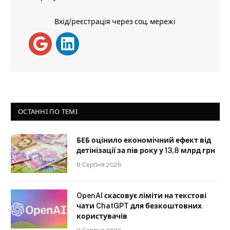
Вхід/реєстрація через соц. мережі
ОСТАННІ ПО ТЕМІ
БЕБ оцінило економічний ефект від
детінізації за пів року у 13,8 млрд грн
8 Серпня 2026
OpenAI скасовує ліміти на текстові
чати ChatGPT для безкоштовних
користувачів