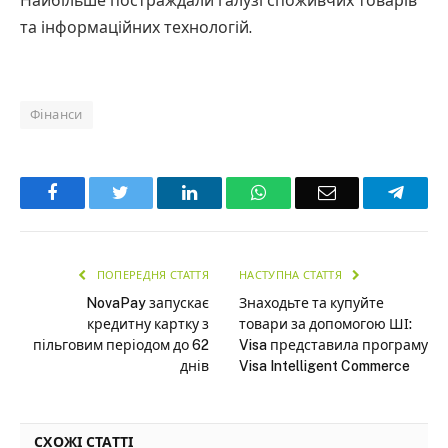
Найбільше постраждали галузі споживчих товарів
та інформаційних технологій.
Фінанси
Facebook
Twitter
LinkedIn
WhatsApp
Email
Teleg
ПОПЕРЕДНЯ СТАТТЯ
НАСТУПНА СТАТТЯ
NovaPay запускає
Знаходьте та купуйте
кредитну картку з
товари за допомогою ШІ:
пільговим періодом до 62
Visa представила програму
днів
Visa Intelligent Commerce
СХОЖІ СТАТТІ