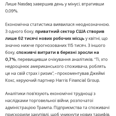
Лише Nasdaq завершив день у мінусі, втративши
0,09%.
Економічна статистика виявилася неоднозначною.
З одного боку,
приватний сектор США створив
лише 62 тисячі нових робочих місць
у квітні, що
значно нижче прогнозованих 115 тисяч. З іншого
боку,
споживчі витрати в березні зросли на
0,7%
, перевищивши очікування аналітиків. “Ті, хто
недооцінює американського споживача, роблять
це на свій страх і ризик”, – прокоментував Джеймі
Кокс, керуючий партнер Harris Financial Group.
Аналітики пов’язують економічні труднощі з
наслідками торговельної війни, розпочатої
адміністрацією Трампа. Підприємства та споживачі
прискорили закупівлі, щоб уникнути нових тарифів,