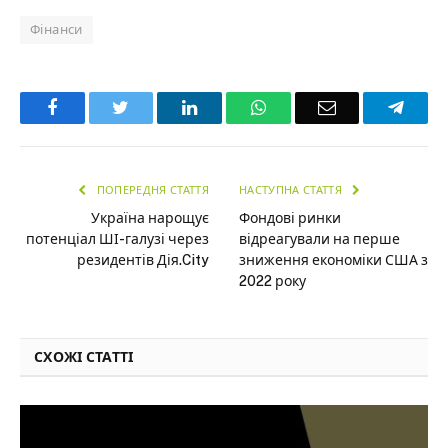
Фінанси
Facebook
Twitter
LinkedIn
WhatsApp
Email
Teleg
ПОПЕРЕДНЯ СТАТТЯ
НАСТУПНА СТАТТЯ
Україна нарощує
Фондові ринки
потенціал ШІ-галузі через
відреагували на перше
резидентів Дія.City
зниження економіки США з
2022 року
СХОЖІ СТАТТІ