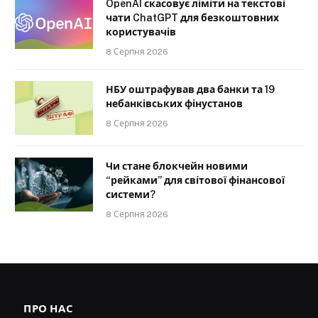
OpenAI скасовує ліміти на текстові
чати ChatGPT для безкоштовних
користувачів
8 Серпня 2026
НБУ оштрафував два банки та 19
небанківських фінустанов
8 Серпня 2026
Чи стане блокчейн новими
“рейками” для світової фінансової
системи?
8 Серпня 2026
ПРО НАС