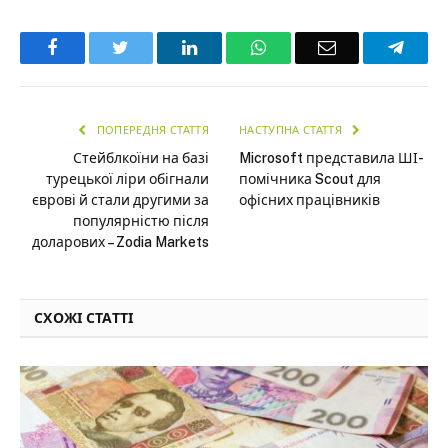
Facebook
Twitter
LinkedIn
WhatsApp
Email
Teleg
ПОПЕРЕДНЯ СТАТТЯ
НАСТУПНА СТАТТЯ
Стейблкоїни на базі
Microsoft представила ШІ-
турецької ліри обігнали
помічника Scout для
єврові й стали другими за
офісних працівників
популярністю після
доларових – Zodia Markets
СХОЖІ СТАТТІ