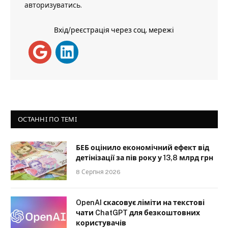
авторизуватись
.
Вхід/реєстрація через соц. мережі
ОСТАННІ ПО ТЕМІ
БЕБ оцінило економічний ефект від
детінізації за пів року у 13,8 млрд грн
8 Серпня 2026
OpenAI скасовує ліміти на текстові
чати ChatGPT для безкоштовних
користувачів