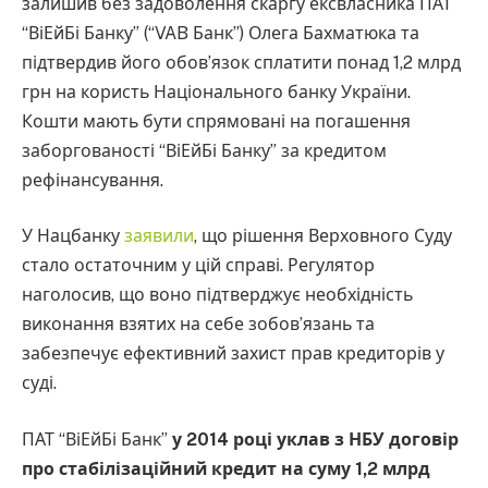
залишив без задоволення скаргу ексвласника ПАТ
“ВіЕйБі Банку” (“VAB Банк”) Олега Бахматюка та
підтвердив його обов’язок сплатити понад 1,2 млрд
грн на користь Національного банку України.
Кошти мають бути спрямовані на погашення
заборгованості “ВіЕйБі Банку” за кредитом
рефінансування.
У Нацбанку
заявили
, що рішення Верховного Суду
стало остаточним у цій справі. Регулятор
наголосив, що воно підтверджує необхідність
виконання взятих на себе зобов’язань та
забезпечує ефективний захист прав кредиторів у
суді.
ПАТ “ВіЕйБі Банк”
у 2014 році уклав з НБУ договір
про стабілізаційний кредит на суму 1,2 млрд