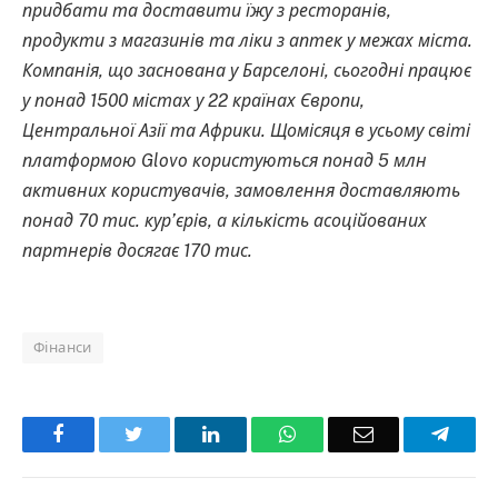
придбати та доставити їжу з ресторанів,
продукти з магазинів та ліки з аптек у межах міста.
Компанія, що заснована у Барселоні, сьогодні працює
у понад 1500 містах у 22 країнах Європи,
Центральної Азії та Африки. Щомісяця в усьому світі
платформою Glovo користуються понад 5 млн
активних користувачів, замовлення доставляють
понад 70 тис. кур’єрів, а кількість асоційованих
партнерів досягає 170 тис.
Фінанси
Facebook
Twitter
LinkedIn
WhatsApp
Email
Teleg