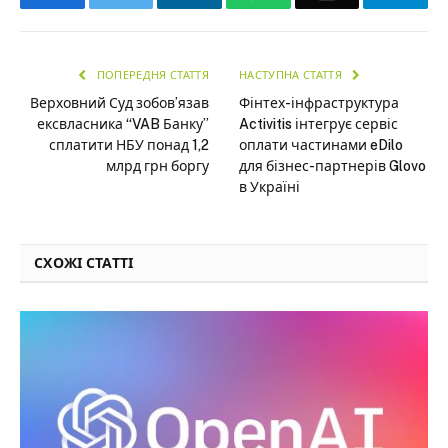
ПОПЕРЕДНЯ СТАТТЯ
НАСТУПНА СТАТТЯ
Верховний Суд зобов’язав
Фінтех-інфраструктура
ексвласника “VAB Банку”
Activitis інтегрує сервіс
сплатити НБУ понад 1,2
оплати частинами eDilo
млрд грн боргу
для бізнес-партнерів Glovo
в Україні
СХОЖІ СТАТТІ