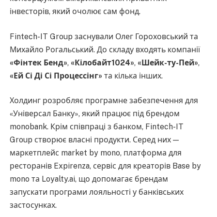
інвесторів, який очолює сам фонд.
Fintech-IT Group заснували Олег Гороховський та
Михайло Рогальський. До складу входять компанії
«Фінтек Бенд»
,
«Кілобайт1024»
,
«Шейк-ту-Пей»
,
«Ей Сі Ді Сі Процессінг»
та кілька інших.
Холдинг розробляє програмне забезпечення для
«Універсал Банку», який працює під брендом
monobank. Крім співпраці з банком, Fintech-IT
Group створює власні продукти. Серед них —
маркетплейс market by mono, платформа для
ресторанів Expirenza, сервіс для креаторів Base by
mono та Loyalty.ai, що допомагає брендам
запускати програми лояльності у банківських
застосунках.