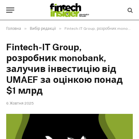
»
»
Головна
Вибір редакції
Fintech-IT Group, розробник monobank, залучив інвестицію від UMAEF за оцінкою понад $1 млрд
Fintech-IT Group,
розробник monobank,
залучив інвестицію від
UMAEF за оцінкою понад
$1 млрд
6 Жовтня 2025