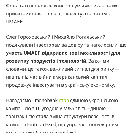
Фонд також очолює консорціум американських
приватних інвесторів що інвестують разом з
UMAEF.
Олег Гороховський і Михайло Рогальський
подякували інвесторам за довіру та наголосили, що
участь UMAEF відкриває нові можливості для
розвитку продуктів і технологій
. За їхніми
словами, це також важливий сигнал для ринку —
навіть під час війни американський капітал
продовжує інвестувати в українську економіку.
Нагадаємо – monobank
став
єдиною українською
компанією з ІТ-угодою у M&A звіті. Єдиною
транзакцією стала зміна структури власності в
компанії Fintech Band, що управляє популярним
українським банком monobank.