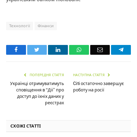
Технології
Фінанси
Facebook
Twitter
LinkedIn
WhatsApp
Email
Teleg
ПОПЕРЕДНЯ СТАТТЯ
НАСТУПНА СТАТТЯ
Українці отримуватимуть
Citi остаточно завершує
сповіщення в “Дії” про
роботу на росії
доступ до їхніх даних у
реєстрах
СХОЖІ СТАТТІ