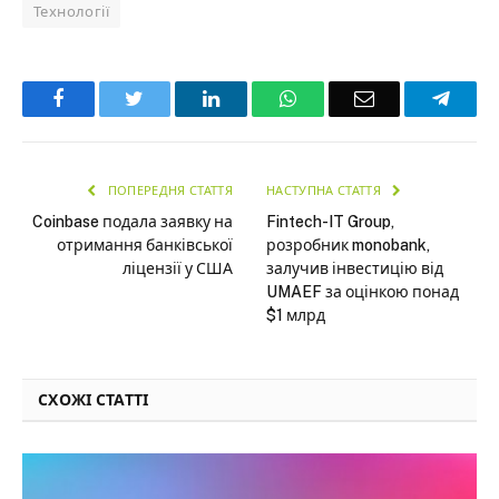
Технології
Facebook
Twitter
LinkedIn
WhatsApp
Email
Teleg
ПОПЕРЕДНЯ СТАТТЯ
НАСТУПНА СТАТТЯ
Coinbase подала заявку на
Fintech-IT Group,
отримання банківської
розробник monobank,
ліцензії у США
залучив інвестицію від
UMAEF за оцінкою понад
$1 млрд
СХОЖІ СТАТТІ