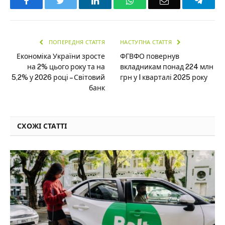
Facebook
Twitter
LinkedIn
WhatsApp
Email
Teleg
ПОПЕРЕДНЯ СТАТТЯ
НАСТУПНА СТАТТЯ
Економіка України зросте
ФГВФО повернув
на 2% цього року та на
вкладникам понад 224 млн
5,2% у 2026 році – Світовий
грн у I кварталі 2025 року
банк
СХОЖІ СТАТТІ