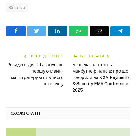
Фінанси
Facebook
Twitter
LinkedIn
WhatsApp
Email
Teleg
ПОПЕРЕДНЯ СТАТТЯ
НАСТУПНА СТАТТЯ
Резидент Дія.City запустив
Безпека, платежі та
першу онлайн-
майбутнє фінансів: про що
магістратуру зі штучного
говорили на XXV Payments
інтелекту
& Security EMA Conference
2025
СХОЖІ СТАТТІ