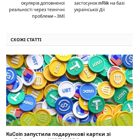
окулярів доповненої
застосунок mRiik на базі
реальності через технічні
української Дії
проблеми – ЗМІ
СХОЖІ СТАТТІ
KuCoin запустила подарункові картки зі