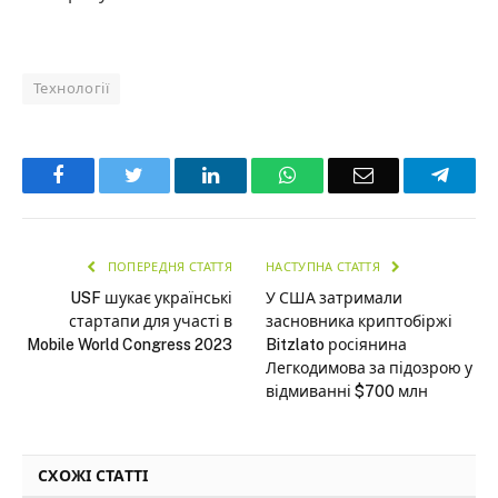
Технології
Facebook
Twitter
LinkedIn
WhatsApp
Email
Teleg
ПОПЕРЕДНЯ СТАТТЯ
НАСТУПНА СТАТТЯ
USF шукає українські
У США затримали
стартапи для участі в
засновника криптобіржі
Mobile World Congress 2023
Bitzlato росіянина
Легкодимова за підозрою у
відмиванні $700 млн
СХОЖІ СТАТТІ