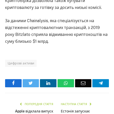
Криптобіржа дозволяла також купувати
криптовалюту за готівку за досить низькі комісії.
За даними Chainalysis, яка спеціалізується на
відстеженні криптовалютних транзакцій, з 2019
року Bitzlato сприяла відмиванню криптокоштів на
суму близько $1 млрд.
Цифрові активи
Facebook
Twitter
LinkedIn
WhatsApp
Email
Teleg
ПОПЕРЕДНЯ СТАТТЯ
НАСТУПНА СТАТТЯ
Apple відклала випуск
Естонія запускає