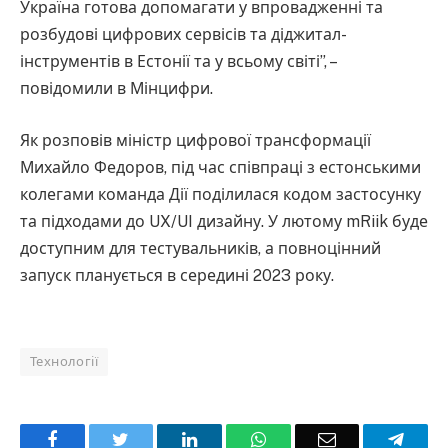
Україна готова допомагати у впровадженні та
розбудові цифрових сервісів та діджитал-
інструментів в Естонії та у всьому світі”, –
повідомили в Мінцифри.
Як розповів міністр цифрової трансформації
Михайло Федоров, під час співпраці з естонськими
колегами команда Дії поділилася кодом застосунку
та підходами до UX/UI дизайну. У лютому mRiik буде
доступним для тестувальників, а повноцінний
запуск планується в середині 2023 року.
Технології
Facebook
Twitter
LinkedIn
WhatsApp
Email
Teleg