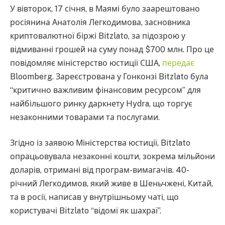
У вівторок, 17 січня, в Маямі було заарештовано
росіянина Анатолія Легкодимова, засновника
криптовалютної біржі Bitzlato, за підозрою у
відмиванні грошей на суму понад $700 млн. Про це
повідомляє міністерство юстиції США,
передає
Bloomberg. Зареєстрована у Гонконзі Bitzlato була
“критично важливим фінансовим ресурсом” для
найбільшого ринку даркнету Hydra, що торгує
незаконними товарами та послугами.
Згідно із заявою Міністерства юстиції, Bitzlato
опрацьовувала незаконні кошти, зокрема мільйони
доларів, отримані від програм-вимагачів. 40-
річний Легкодимов, який живе в Шеньчжені, Китай,
та в росії, написав у внутрішньому чаті, що
користувачі Bitzlato “відомі як шахраї”.