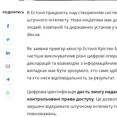
В Естонії працюють над створенням систем
ПОДІЛИТИСЬ
штучного інтелекту. Нова ініціатива має д
людей, компаній та державних установ у
dev.ua.
Як заявив прем’єр-міністр Естонії Крістен
частіше виконуватиме різні цифрові операц
декларацій та взаємодію з інформаційним
випадках має бути зрозуміло, хто саме зді
та хто несе відповідальність за результат.
Цифрова ідентифікація
дасть змогу нада
контрольовані права доступу
. Це дозво
змушені відкривати штучному інтелекту пов
повноважень.