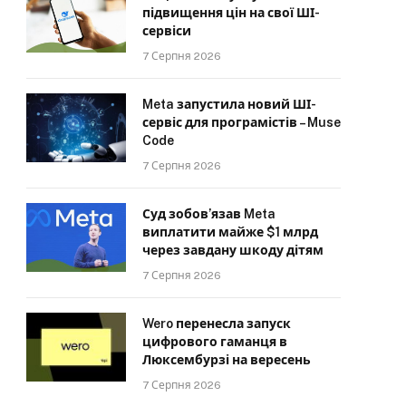
підвищення цін на свої ШІ-
сервіси
7 Серпня 2026
Meta запустила новий ШІ-
сервіс для програмістів – Muse
Code
7 Серпня 2026
Суд зобов’язав Meta
виплатити майже $1 млрд
через завдану шкоду дітям
7 Серпня 2026
Wero перенесла запуск
цифрового гаманця в
Люксембурзі на вересень
7 Серпня 2026