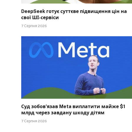
DeepSeek готує суттєве підвищення цін на
свої ШІ-сервіси
7 Серпня 2026
Суд зобов’язав Meta виплатити майже $1
млрд через завдану шкоду дітям
7 Серпня 2026