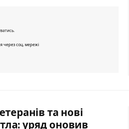
уватись
.
ія через соц. мережі
етеранів та нові
тла: уряд оновив