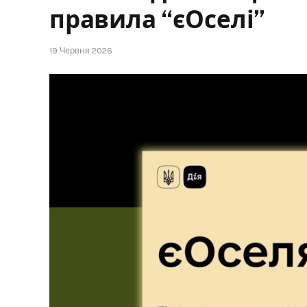
правила “єОселі”
19 Червня 2026