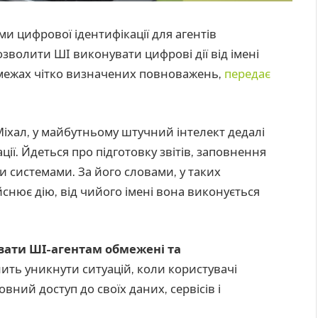
и цифрової ідентифікації для агентів
озволити ШІ виконувати цифрові дії від імені
 межах чітко визначених повноважень,
передає
 Міхал, у майбутньому штучний інтелект дедалі
ії. Йдеться про підготовку звітів, заповнення
и системами. За його словами, у таких
йснює дію, від чийого імені вона виконується
вати ШІ-агентам обмежені та
лить уникнути ситуацій, коли користувачі
ний доступ до своїх даних, сервісів і