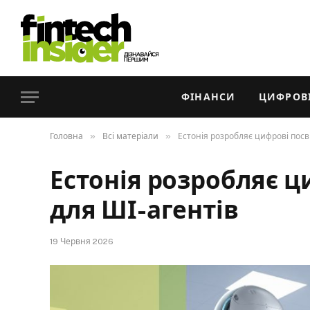
ФІНАНСИ
ЦИФРОВІ
»
»
Головна
Всі матеріали
Естонія розробляє цифрові посв
Естонія розробляє ц
для ШІ-агентів
19 Червня 2026