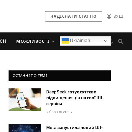
НАДІСЛАТИ СТАТТЮ
ВХІД
Ukrainian
ECH
МОЖЛИВОСТІ
ОСТАННІ ПО ТЕМІ
DeepSeek готує суттєве
підвищення цін на свої ШІ-
сервіси
7 Серпня 2026
Meta запустила новий ШІ-