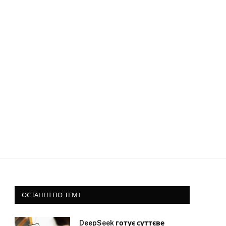
ОСТАННІ ПО ТЕМІ
DeepSeek готує суттєве