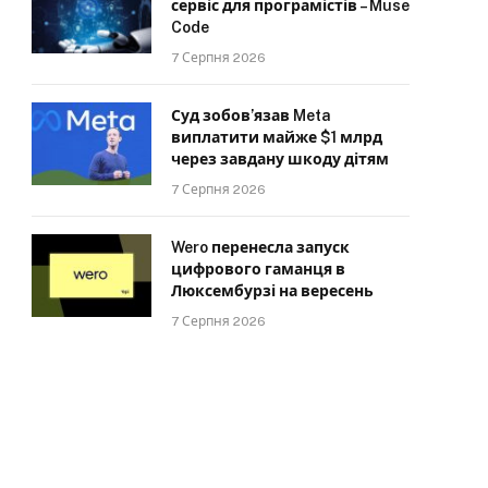
сервіс для програмістів – Muse
Code
7 Серпня 2026
Суд зобов’язав Meta
виплатити майже $1 млрд
через завдану шкоду дітям
7 Серпня 2026
Wero перенесла запуск
цифрового гаманця в
Люксембурзі на вересень
7 Серпня 2026