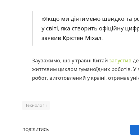
«Якщо ми діятимемо швидко та ро
у світі, яка створить офіційну циф
заявив Крістен Міхал.
Зауважимо, що у травні Китай
запустив
де
життєвим циклом гуманоїдних роботів. У
робот, виготовлений у країні, отримає у
Технології
ПОДІЛИТИСЬ