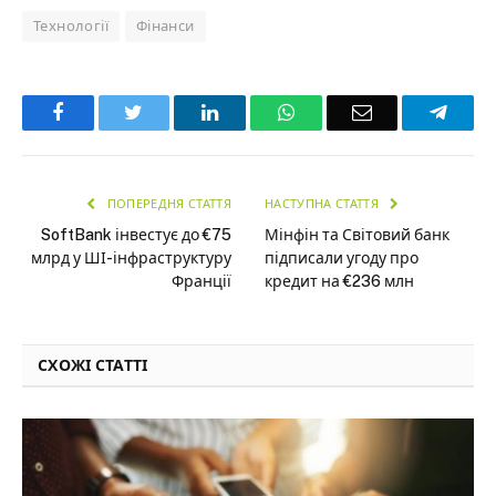
Технології
Фінанси
Facebook
Twitter
LinkedIn
WhatsApp
Email
Teleg
ПОПЕРЕДНЯ СТАТТЯ
НАСТУПНА СТАТТЯ
SoftBank інвестує до €75
Мінфін та Світовий банк
млрд у ШІ-інфраструктуру
підписали угоду про
Франції
кредит на €236 млн
СХОЖІ СТАТТІ