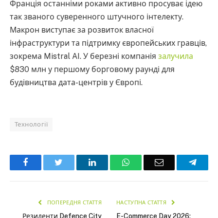
Франція останніми роками активно просуває ідею
так званого суверенного штучного інтелекту.
Макрон виступає за розвиток власної
інфраструктури та підтримку європейських гравців,
зокрема Mistral AI. У березні компанія
залучила
$830 млн у першому борговому раунді для
будівництва дата-центрів у Європі.
Технології
Facebook
Twitter
LinkedIn
WhatsApp
Email
Teleg
ПОПЕРЕДНЯ СТАТТЯ
НАСТУПНА СТАТТЯ
Резиденти Defence City
E-Commerce Day 2026: