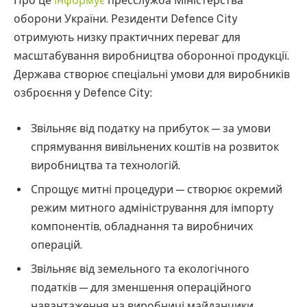
Про це
інформує
пресслужба Міністерства
оборони України. Резиденти Defence City
отримують низку практичних переваг для
масштабування виробництва оборонної продукції.
Держава створює спеціальні умови для виробників
озброєння у Defence City:
Звільняє від податку на прибуток — за умови
спрямування вивільнених коштів на розвиток
виробництва та технологій.
Спрощує митні процедури — створює окремий
режим митного адміністрування для імпорту
компонентів, обладнання та виробничих
операцій.
Звільняє від земельного та екологічного
податків — для зменшення операційного
навантаження на виробничі майданчики.