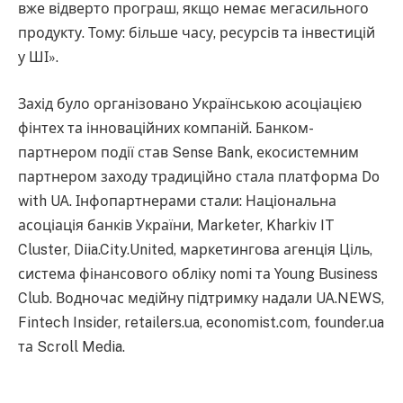
вже відверто програш, якщо немає мегасильного
продукту. Тому: більше часу, ресурсів та інвестицій
у ШІ».
Захід було організовано Українською асоціацією
фінтех та інноваційних компаній. Банком-
партнером події став Sense Bank, екосистемним
партнером заходу традиційно стала платформа Do
with UA. Інфопартнерами стали: Національна
асоціація банків України, Marketer, Kharkiv IT
Cluster, Diia.City.United, маркетингова агенція Ціль,
система фінансового обліку nomi та Young Business
Club. Водночас медійну підтримку надали UA.NEWS,
Fintech Insider, retailers.ua, economist.com, founder.ua
та Scroll Media.