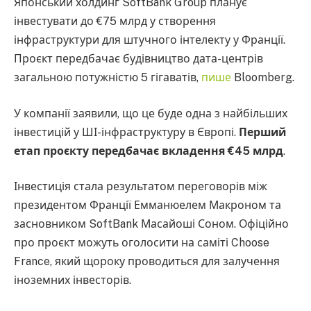
Японський холдинг SoftBank Group планує
інвестувати до €75 млрд у створення
інфраструктури для штучного інтелекту у Франції.
Проєкт передбачає будівництво дата-центрів
загальною потужністю 5 гігаватів,
пише
Bloomberg.
У компанії заявили, що це буде одна з найбільших
інвестицій у ШІ-інфраструктуру в Європі.
Перший
етап проєкту передбачає вкладення €45 млрд
.
Інвестиція стала результатом переговорів між
президентом Франції Емманюелем Макроном та
засновником SoftBank Масайоші Соном. Офіційно
про проєкт можуть оголосити на саміті Choose
France, який щороку проводиться для залучення
іноземних інвесторів.