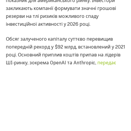
показник для американського ринку. Інвестори
закликають компанії формувати значні грошові
резерви на тлі ризиків можливого спаду
інвестиційної активності у 2026 році.
Обсяг залученого капіталу суттєво перевищив
попередній рекорд у $92 млрд, встановлений у 2021
році. Основний приплив коштів припав на лідерів
ШІ-ринку, зокрема OpenAI та Anthropic,
передає
Forbes-Україна.
Рекордні показники забезпечили кілька
надвеликих угод. OpenAI
залучила
$41 млрд у раунді
під керівництвом SoftBank, Anthropic
отримала
$13
млрд у вересні, а Meta
інвестувала
понад $14 млрд
у стартап Scale AI. Водночас менші гравці
зіткнулися зі скороченням доступного