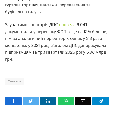
гуртова торгівля, вантажні перевезення та
будівельна галузь.
Зауважимо – цьогоріч ДПС
провела
6 041
документальну перевірку ФОПів. Це на 12% більше,
ніж за аналогічний період торік, однак у 3,8 раза
менше, ніж у 2021 році. Загалом ДПС донарахувала
підприємцям за три квартали 2025 року 5,98 млрд
грн.
Фінанси
Facebook
Twitter
LinkedIn
WhatsApp
Email
Teleg