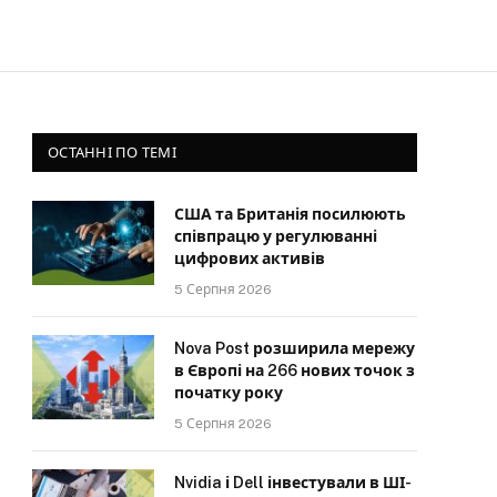
ОСТАННІ ПО ТЕМІ
США та Британія посилюють
співпрацю у регулюванні
цифрових активів
5 Серпня 2026
Nova Post розширила мережу
в Європі на 266 нових точок з
початку року
5 Серпня 2026
Nvidia і Dell інвестували в ШІ-