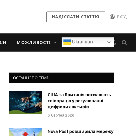
НАДІСЛАТИ СТАТТЮ
ВХІД
Ukrainian
ECH
МОЖЛИВОСТІ
ОСТАННІ ПО ТЕМІ
США та Британія посилюють
співпрацю у регулюванні
цифрових активів
5 Серпня 2026
Nova Post розширила мережу