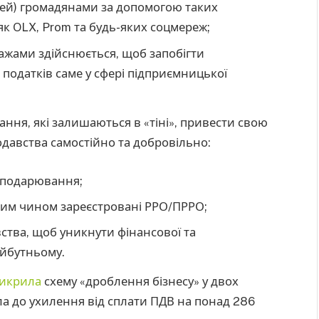
чей) громадянами за допомогою таких
к OLX, Prom та будь-яких соцмереж;
ажами здійснюється, щоб запобігти
податків саме у сфері підприємницької
ання, які залишаються в «тіні», привести свою
нодавства самостійно та добровільно:
осподарювання;
им чином зареєстровані РРО/ПРРО;
ства, щоб уникнути фінансової та
айбутньому.
икрила
схему «дроблення бізнесу» у двох
а до ухилення від сплати ПДВ на понад 286