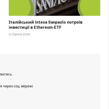
Італійський Intesa Sanpaolo потроїв
інвестиції в Ethereum-ETF
5 Серпня 2026
уватись
.
ія через соц. мережі