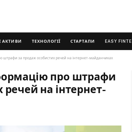
 АКТИВИ
ТЕХНОЛОГІЇ
СТАРТАПИ
EASY FINT
ро штрафи за продаж особистих речей на інтернет-майданчиках
формацію про штрафи
 речей на інтернет-