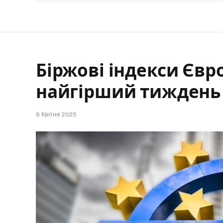
Біржові індекси Євр
найгірший тиждень з
8 Квітня 2025