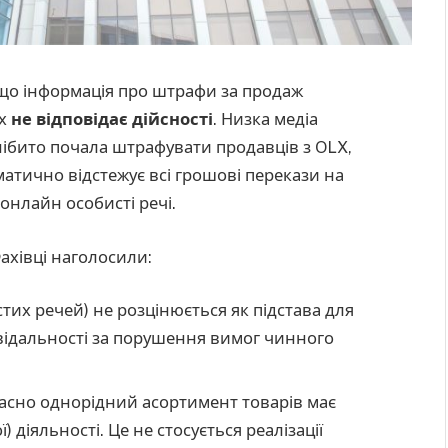
що інформація про штрафи за продаж
ах
не відповідає дійсності
. Низка медіа
ібито почала штрафувати продавців з OLX,
атично відстежує всі грошові перекази на
онлайн особисті речі.
ахівці наголосили:
тих речей) не розцінюється як підстава для
овідальності за порушення вимог чинного
сно однорідний асортимент товарів має
 діяльності. Це не стосується реалізації