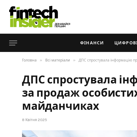
ФІНАНСИ
ЦИФРОВІ
»
»
Головна
Всі матеріали
ДПС спростувала інформацію п
ДПС спростувала ін
за продаж особистих
майданчиках
8 Квітня 2025