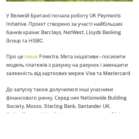
У Великій Британії почала роботу UK Payments
Initiative. Проєкт створено за участі найбільших
банків країни: Barclays, NatWest, Lloyds Banking
Group та HSBC.
Про це
пише
Finextra. Мета ініціативи – посилити
модель платежів з рахунку на рахунок і зменшити
залежність від карткових мереж Visa та Mastercard.
До запуску також долучилися інші учасники
фінансового ринку. Серед них Nationwide Building
Society, Monzo, Starling Bank, Santander UK,
GoCardless та Wise. Ініціатива регулюється FCA та
працює як спільна інфраструктура для account-to-
account платежів.