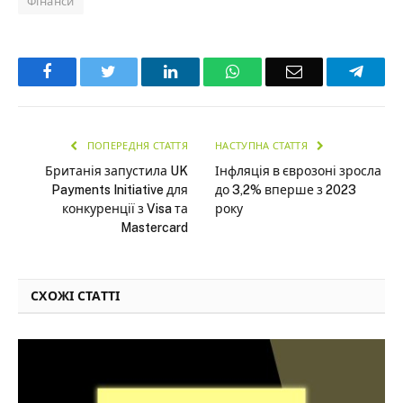
Фінанси
Facebook
Twitter
LinkedIn
WhatsApp
Email
Teleg
ПОПЕРЕДНЯ СТАТТЯ
НАСТУПНА СТАТТЯ
Британія запустила UK
Інфляція в єврозоні зросла
Payments Initiative для
до 3,2% вперше з 2023
конкуренції з Visa та
року
Mastercard
СХОЖІ СТАТТІ