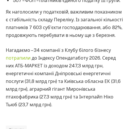
507 – ФОП – платників єдиного податку ІІІ групи.
Як наголосили у податковій, важливим показником
є стабільність складу Переліку. Із загальної кількості
платників 7 603 суб’єкти господарювання, або 82%,
продовжують перебувати в ньому ще з березня.
Нагадаємо – 34 компанії з Клубу білого бізнесу
потрапили
до Індексу Опендатаботу 2026. Серед
них АТБ-МАРКЕТ із доходом 247,3 млрд грн,
енергетичні компанії Дніпровські енергетичні
послуги (31,8 млрд грн) та Київська обласна ЕК (31,6
млрд грн), аграрний гігант Миронівська
птахофабрика (27,3 млрд грн) та Інтерпайп Ніко
Тьюб (23,7 млрд грн).