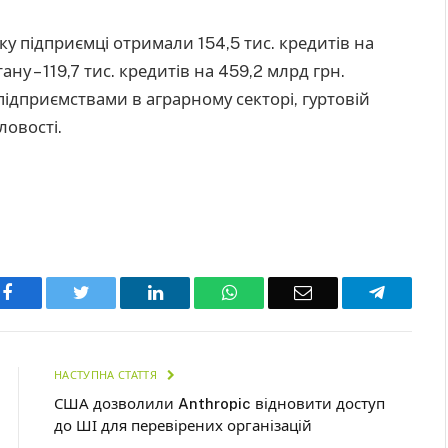
ку підприємці отримали 154,5 тис. кредитів на
ну – 119,7 тис. кредитів на 459,2 млрд грн.
ідприємствами в аграрному секторі, гуртовій
ловості.
Facebook
Twitter
LinkedIn
WhatsApp
Email
Telegra
НАСТУПНА СТАТТЯ
США дозволили Anthropic відновити доступ
до ШІ для перевірених організацій