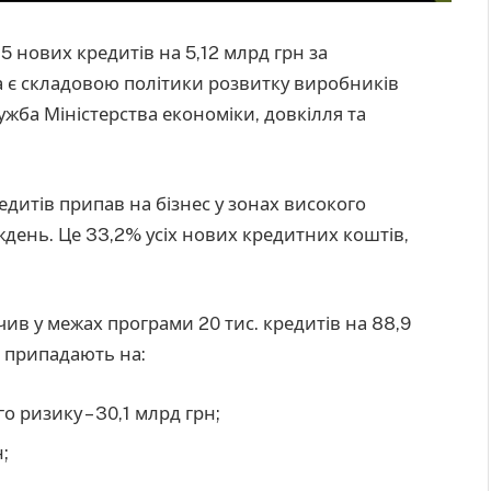
нових кредитів на 5,12 млрд грн за
а є складовою політики розвитку виробників
жба Міністерства економіки, довкілля та
дитів припав на бізнес у зонах високого
иждень. Це 33,2% усіх нових кредитних коштів,
чив у межах програми 20 тис. кредитів на 88,9
я припадають на:
 ризику – 30,1 млрд грн;
;