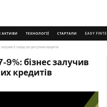
 АКТИВИ
ТЕХНОЛОГІЇ
СТАРТАПИ
EASY FINT
 залучив 5,1 млрд грн доступних кредитів
7-9%: бізнес залучив
них кредитів