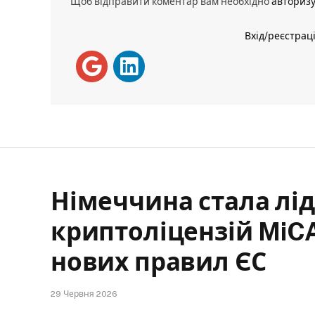
Щоб відправити коментар вам необхідно
авториз
Вхід/реєстрац
Німеччина стала лід
криптоліцензій MiC
нових правил ЄС
29 Червня 2026