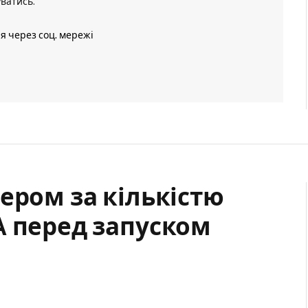
уватись
.
ія через соц. мережі
ером за кількістю
A перед запуском