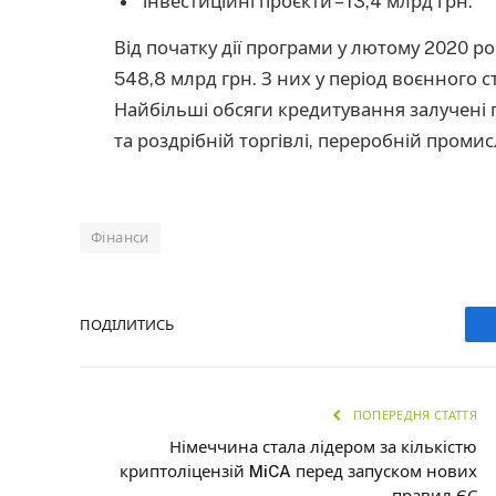
інвестиційні проєкти – 13,4 млрд грн.
Від початку дії програми у лютому 2020 ро
548,8 млрд грн. З них у період воєнного ста
Найбільші обсяги кредитування залучені п
та роздрібній торгівлі, переробній промис
Фінанси
ПОДІЛИТИСЬ
ПОПЕРЕДНЯ СТАТТЯ
Німеччина стала лідером за кількістю
криптоліцензій MiCA перед запуском нових
правил ЄС