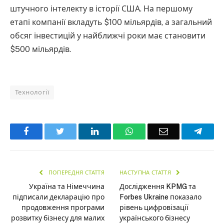
штучного інтелекту в історії США. На першому
етапі компанії вкладуть $100 мільярдів, а загальний
обсяг інвестицій у найближчі роки має становити
$500 мільярдів.
Технології
Facebook
Twitter
LinkedIn
WhatsApp
Email
Teleg
ПОПЕРЕДНЯ СТАТТЯ
НАСТУПНА СТАТТЯ
Україна та Німеччина
Дослідження KPMG та
підписали декларацію про
Forbes Ukraine показало
продовження програми
рівень цифровізації
розвитку бізнесу для малих
українського бізнесу