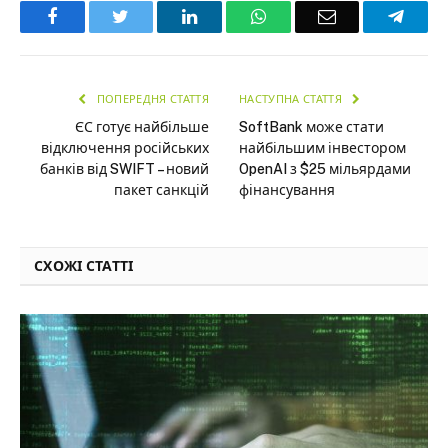
Facebook
Twitter
LinkedIn
WhatsApp
Email
Teleg
ПОПЕРЕДНЯ СТАТТЯ
НАСТУПНА СТАТТЯ
ЄС готує найбільше
SoftBank може стати
відключення російських
найбільшим інвестором
банків від SWIFT – новий
OpenAI з $25 мільярдами
пакет санкцій
фінансування
СХОЖІ СТАТТІ