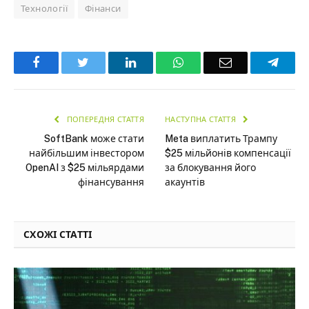
Технології
Фінанси
Facebook
Twitter
LinkedIn
WhatsApp
Email
Teleg
ПОПЕРЕДНЯ СТАТТЯ
НАСТУПНА СТАТТЯ
SoftBank може стати
Meta виплатить Трампу
найбільшим інвестором
$25 мільйонів компенсації
OpenAI з $25 мільярдами
за блокування його
фінансування
акаунтів
СХОЖІ СТАТТІ