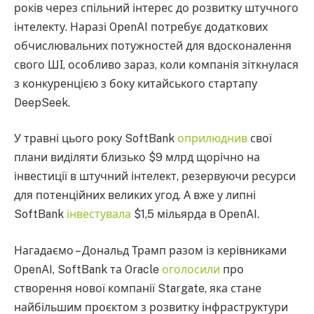
років через спільний інтерес до розвитку штучного
інтелекту. Наразі OpenAI потребує додаткових
обчислювальних потужностей для вдосконалення
свого ШІ, особливо зараз, коли компанія зіткнулася
з конкуренцією з боку китайського стартапу
DeepSeek.
У травні цього року SoftBank
оприлюднив
свої
плани виділяти близько $9 млрд щорічно на
інвестиції в штучний інтелект, резервуючи ресурси
для потенційних великих угод. А вже у липні
SoftBank
інвестувала
$1,5 мільярда в OpenAI.
Нагадаємо – Дональд Трамп разом із керівниками
OpenAI, SoftBank та Oracle
оголосили
про
створення нової компанії Stargate, яка стане
найбільшим проєктом з розвитку інфраструктури