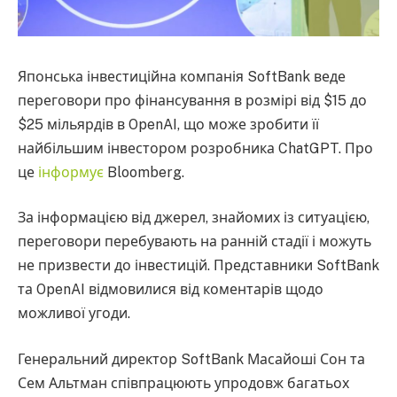
Японська інвестиційна компанія SoftBank веде
переговори про фінансування в розмірі від $15 до
$25 мільярдів в OpenAI, що може зробити її
найбільшим інвестором розробника ChatGPT. Про
це
інформує
Bloomberg.
За інформацією від джерел, знайомих із ситуацією,
переговори перебувають на ранній стадії і можуть
не призвести до інвестицій. Представники SoftBank
та OpenAI відмовилися від коментарів щодо
можливої угоди.
Генеральний директор SoftBank Масайоші Сон та
Сем Альтман співпрацюють упродовж багатьох