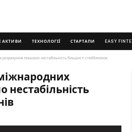
 АКТИВИ
ТЕХНОЛОГІЇ
СТАРТАПИ
EASY FINT
розрахунків показало нестабільність більшості стейблкоїнів
 міжнародних
о нестабільність
нів