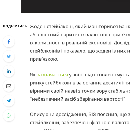
Жоден стейблкоїн, який моніторився Банк
ПОДІЛИТИСЬ
абсолютний паритет із валютною прив’яз
їх корисності в реальній економіці. Дослі
стейблкоїнів і показало, що жоден із них 
прив’язкою.
Як
зазначається
у звіті, підготовленому с
ринку стейблкоїнів за останнє десятилітт
вірними своїй назві з точки зору стабільн
“небезпечний засіб зберігання вартості”.
Описуючи дослідження, BIS пояснив, що з 
стейблкоїни, забезпечені фіатною валютою