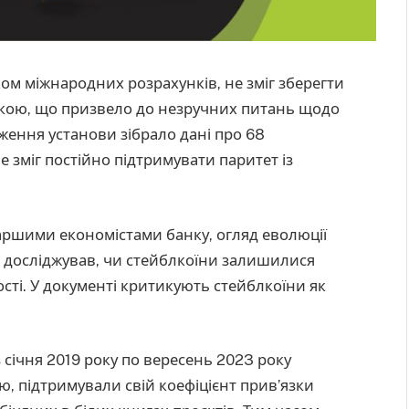
ом міжнародних розрахунків, не зміг зберегти
кою, що призвело до незручних питань щодо
дження установи зібрало дані про 68
не зміг постійно підтримувати паритет із
таршими економістами банку, огляд еволюції
я досліджував, чи стейблкоїни залишилися
ості. У документі критикують стейблкоїни як
січня 2019 року по вересень 2023 року
, підтримували свій коефіцієнт прив’язки