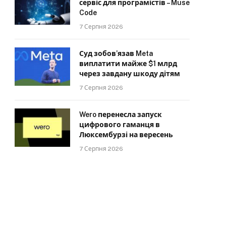
сервіс для програмістів – Muse
Code
7 Серпня 2026
Суд зобов’язав Meta
виплатити майже $1 млрд
через завдану шкоду дітям
7 Серпня 2026
Wero перенесла запуск
цифрового гаманця в
Люксембурзі на вересень
7 Серпня 2026