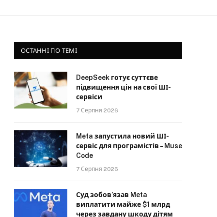
ОСТАННІ ПО ТЕМІ
DeepSeek готує суттєве
підвищення цін на свої ШІ-
сервіси
7 Серпня 2026
Meta запустила новий ШІ-
сервіс для програмістів – Muse
Code
7 Серпня 2026
Суд зобов’язав Meta
виплатити майже $1 млрд
через завдану шкоду дітям