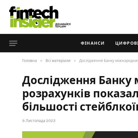
ФІНАНСИ
ЦИФРОВІ
»
»
Головна
Всі матеріали
Дослідження Банку міжнародних 
Дослідження Банку
розрахунків показал
більшості стейблкої
9 Листопада 2023