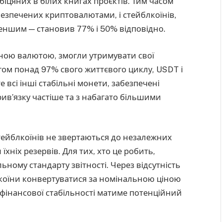
іцяних в білих книгах проєктів. Тим часом
абезпечених криптовалютами, і стейблкоїнів,
еншим — становив 77% і 50% відповідно.
тною валютою, змогли утримувати свої
гом понад 97% свого життєвого циклу, USDT і
 всі інші стабільні монети, забезпечені
в’язку частіше та з набагато більшими
стейблкоїнів не звертаються до незалежних
їхніх резервів. Для тих, хто це робить,
льному стандарту звітності. Через відсутність
блкоїни конвертуватися за номінальною ціною
я фінансової стабільності матиме потенційний