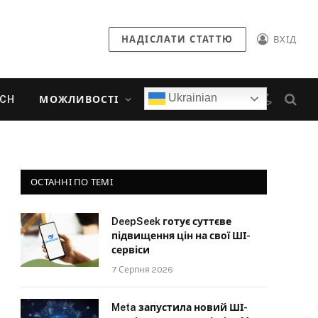
НАДІСЛАТИ СТАТТЮ
ВХІД
Ukrainian
ECH
МОЖЛИВОСТІ
ОСТАННІ ПО ТЕМІ
DeepSeek готує суттєве
підвищення цін на свої ШІ-
сервіси
7 Серпня 2026
Meta запустила новий ШІ-