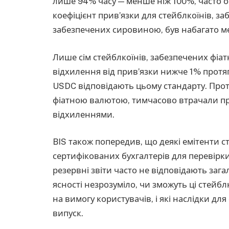
лише 94% часу — менше ніж 100%, часто об
коефіцієнт прив’язки для стейблкоїнів, з
забезпечених сировиною, був набагато м
Лише сім стейблкоїнів, забезпечених фіа
відхилення від прив’язки нижче 1% протя
USDC відповідають цьому стандарту. Проте
фіатною валютою, тимчасово втрачали при
відхиленнями.
BIS також попередив, що деякі емітенти 
сертифікованих бухгалтерів для перевірки 
резервні звіти часто не відповідають зага
ясності незрозуміло, чи зможуть ці стей
на вимогу користувачів, і які наслідки дл
випуск.