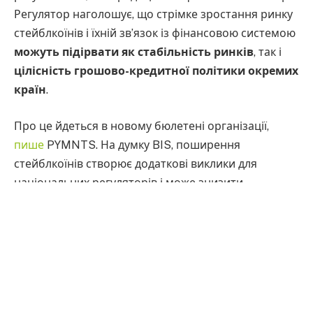
Регулятор наголошує, що стрімке зростання ринку
стейблкоїнів і їхній зв’язок із фінансовою системою
можуть підірвати як стабільність ринків
, так і
цілісність грошово-кредитної політики окремих
країн
.
Про це йдеться в новому бюлетені організації,
пише
PYMNTS. На думку BIS, поширення
стейблкоїнів створює додаткові виклики для
національних регуляторів і може знизити
ефективність валютного контролю та монетарного
суверенітету.
Зараз 99% активних стейблкоїнів за ринковою
вартістю прив’язані до долара США, а дві компанії
контролюють 90% усього ринку. Особливу увагу
регулятори звертають на їхнє використання у