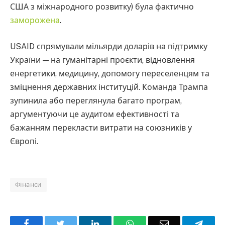
США з міжнародного розвитку) була фактично
заморожена
.
USAID спрямували мільярди доларів на підтримку
України — на гуманітарні проєкти, відновлення
енергетики, медицину, допомогу переселенцям та
зміцнення державних інституцій. Команда Трампа
зупинила або переглянула багато програм,
аргументуючи це аудитом ефективності та
бажанням перекласти витрати на союзників у
Європі.
Фінанси
Facebook
Twitter
LinkedIn
WhatsApp
Email
Teleg