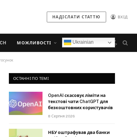
НАДІСЛАТИ СТАТТЮ
ВХІД
Ukrainian
ECH
МОЖЛИВОСТІ
тосунок
ОСТАННІ ПО ТЕМІ
OpenAI скасовує ліміти на
текстові чати ChatGPT для
безкоштовних користувачів
8 Серпня 2026
НБУ оштрафував два банки