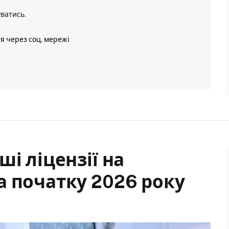
уватись
.
ія через соц. мережі
і ліцензії на
а початку 2026 року