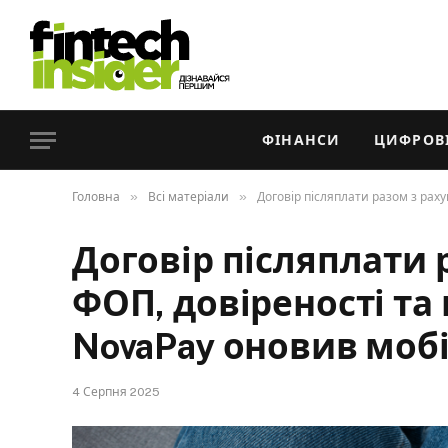
ФІНАНСИ
ЦИФРОВІ
»
»
Головна
Всі матеріали
Договір післяплати разом з рах
Договір післяплати 
ФОП, довіреності та 
NovaPay оновив моб
4 Серпня 2025