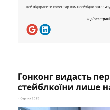
Щоб відправити коментар вам необхідно
авториз
Вхід/реєстрац
Гонконг видасть перш
стейблкоїни лише н
4 Серпня 2025