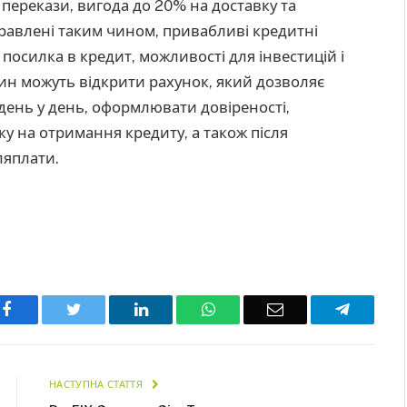
 перекази, вигода до 20% на доставку та
правлені таким чином, привабливі кредитні
 посилка в кредит, можливості для інвестицій і
ин можуть відкрити рахунок, який дозволяє
день у день, оформлювати довіреності,
ку на отримання кредиту, а також після
ляплати.
Facebook
Twitter
LinkedIn
WhatsApp
Email
Telegra
НАСТУПНА СТАТТЯ