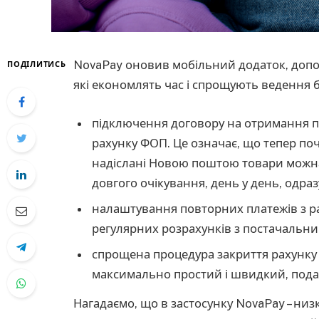
NovaPay оновив мобільний додаток, доп
ПОДІЛИТИСЬ
які економлять час і спрощують ведення б
підключення договору на отримання пі
рахунку ФОП. Це означає, що тепер поч
надіслані Новою поштою товари можна
довгого очікування, день у день, одраз
налаштування повторних платежів з ра
регулярних розрахунків з постачальни
спрощена процедура закриття рахунку 
максимально простий і швидкий, подат
Нагадаємо, що в застосунку NovaPay – низка