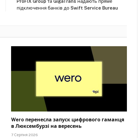
ProFIX Group та GigaTrans надають пряме
підключення банків до Swift Service Bureau
Wero перенесла запуск цифрового гаманця
в Люксембурзі на вересень
7 Серпня 2026