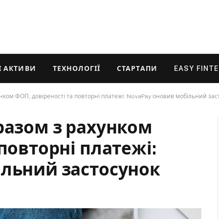
 АКТИВИ
ТЕХНОЛОГІЇ
СТАРТАПИ
EASY FINT
унком ФОП, довіреності та повторні платежі: NovaPay оновив мобільний зас
разом з рахунком
повторні платежі:
ільний застосунок