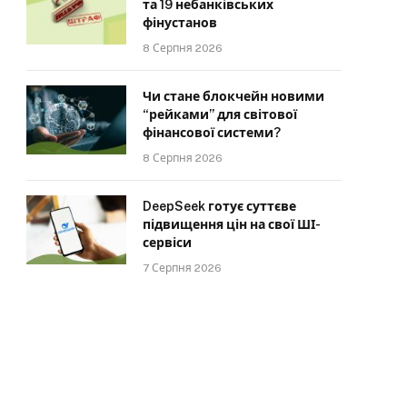
та 19 небанківських
фінустанов
8 Серпня 2026
Чи стане блокчейн новими
“рейками” для світової
фінансової системи?
8 Серпня 2026
DeepSeek готує суттєве
підвищення цін на свої ШІ-
сервіси
7 Серпня 2026