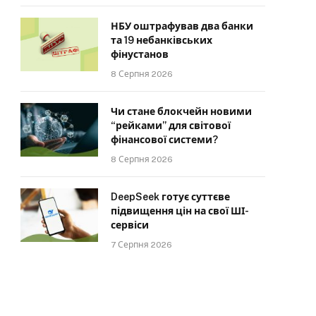
НБУ оштрафував два банки
та 19 небанківських
фінустанов
8 Серпня 2026
Чи стане блокчейн новими
“рейками” для світової
фінансової системи?
8 Серпня 2026
DeepSeek готує суттєве
підвищення цін на свої ШІ-
сервіси
7 Серпня 2026