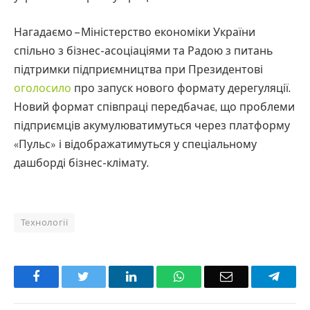
Нагадаємо – Міністерство економіки України
спільно з бізнес-асоціаціями та Радою з питань
підтримки підприємництва при Президентові
оголосило
про запуск нового формату дерегуляції.
Новий формат співпраці передбачає, що проблеми
підприємців акумулюватимуться через платформу
«Пульс» і відображатимуться у спеціальному
дашборді бізнес-клімату.
Технології
Facebook
Twitter
LinkedIn
WhatsApp
Email
Teleg