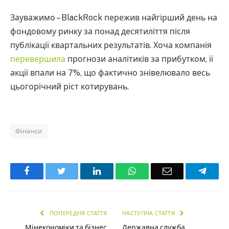
Зауважимо – BlackRock пережив найгірший день на
фондовому ринку за понад десятиліття після
публікації квартальних результатів. Хоча компанія
перевершила
прогнози аналітиків за прибутком, її
акції впали на 7%, що фактично знівелювало весь
цьогорічний ріст котирувань.
Фінанси
Facebook
Twitter
LinkedIn
WhatsApp
Email
Teleg
ПОПЕРЕДНЯ СТАТТЯ
НАСТУПНА СТАТТЯ
Мінекономіки та бізнес
Державна служба