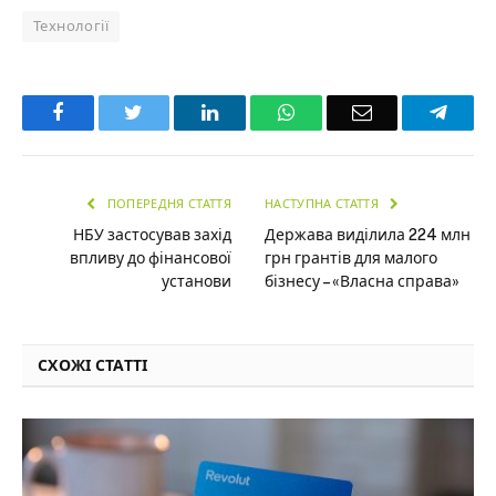
Технології
Facebook
Twitter
LinkedIn
WhatsApp
Email
Teleg
ПОПЕРЕДНЯ СТАТТЯ
НАСТУПНА СТАТТЯ
НБУ застосував захід
Держава виділила 224 млн
впливу до фінансової
грн грантів для малого
установи
бізнесу – «Власна справа»
СХОЖІ СТАТТІ