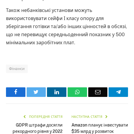
Також небанківські установи можуть
використовувати сейфи І класу опору для
зберігання готівки та/або інших цінностей в обсязі,
що не перевищує середньоденний показник у 500
мінімальних заробітних плат.
Фінанси
Facebook
Twitter
LinkedIn
WhatsApp
Email
Teleg
ПОПЕРЕДНЯ СТАТТЯ
НАСТУПНА СТАТТЯ
GDPR штрафи досягли
Amazon планує інвестувати
рекордного рівня у 2022
$35 млрд у розвиток