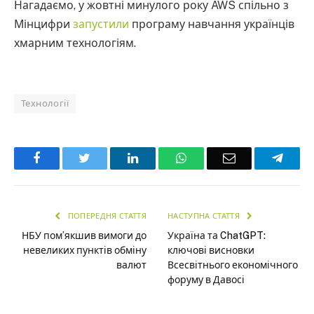
Нагадаємо, у жовтні минулого року AWS спільно з
Мінцифри
запустили
програму навчання українців
хмарним технологіям.
Технології
Facebook
Twitter
LinkedIn
WhatsApp
Email
Teleg
ПОПЕРЕДНЯ СТАТТЯ
НАСТУПНА СТАТТЯ
НБУ пом’якшив вимоги до
Україна та ChatGPT:
невеликих пунктів обміну
ключові висновки
валют
Всесвітнього економічного
форуму в Давосі