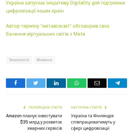
Україна запускає ініціативу Digitality для підтримки
цифровізації інших країн
Автор терміну “метавсесвіт” обговорив своє
бачення віртуальних світів з Meta
Технології
Фінанси
Facebook
Twitter
LinkedIn
WhatsApp
Email
Teleg
ПОПЕРЕДНЯ СТАТТЯ
НАСТУПНА СТАТТЯ
Amazon планує інвестувати
Україна та Фінляндія
$35 млрд у розвиток
співпрацюватимуть у
хмарних сервісів
сфері цифровізації