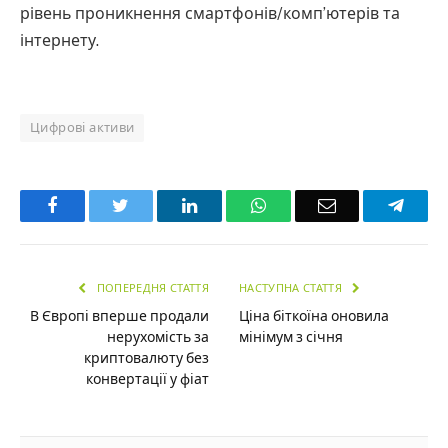
рівень проникнення смартфонів/комп’ютерів та
інтернету.
Цифрові активи
Facebook
Twitter
LinkedIn
WhatsApp
Email
Teleg
ПОПЕРЕДНЯ СТАТТЯ
НАСТУПНА СТАТТЯ
В Європі вперше продали
Ціна біткоїна оновила
нерухомість за
мінімум з січня
криптовалюту без
конвертації у фіат