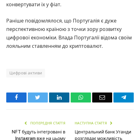
конвертувати їх у фіат.
Раніше повідомлялося, що Португалія є дуже
перспективною країною з точки зору розвитку
цифрової економіки. Влада Португалії відома своїм
лояльним ставленням до криптовалют.
Цифрові активи
Facebook
Twitter
LinkedIn
WhatsApp
Email
Teleg
ПОПЕРЕДНЯ СТАТТЯ
НАСТУПНА СТАТТЯ
NFT будуть інтегровані в
Центральний банк Уганди
Instagram вже на цьому
розглядає можливість