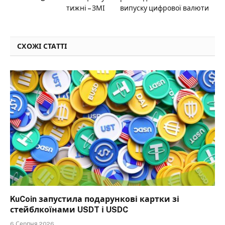
тижні – ЗМІ
випуску цифрової валюти
СХОЖІ СТАТТІ
KuCoin запустила подарункові картки зі
стейблкоїнами USDT і USDC
6 Серпня 2026