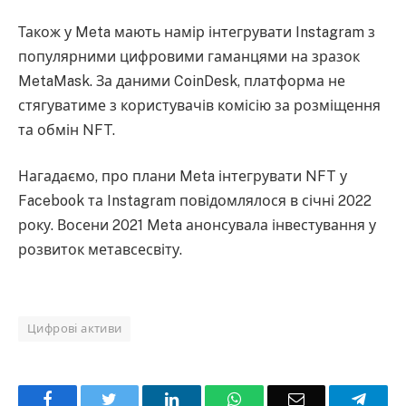
Також у Meta мають намір інтегрувати Instagram з
популярними цифровими гаманцями на зразок
MetaMask. За даними CoinDesk, платформа не
стягуватиме з користувачів комісію за розміщення
та обмін NFT.
Нагадаємо, про плани Meta інтегрувати NFT у
Facebook та Instagram повідомлялося в січні 2022
року. Восени 2021 Meta анонсувала інвестування у
розвиток метавсесвіту.
Цифрові активи
Facebook
Twitter
LinkedIn
WhatsApp
Email
Teleg