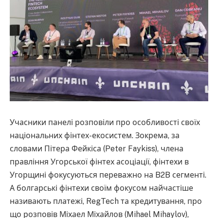
Учасники панелі розповіли про особливості своїх
національних фінтех-екосистем. Зокрема, за
словами Пітера Фейкіса (Peter Faykiss), члена
правління Угорської фінтех асоціації, фінтехи в
Угорщині фокусуються переважно на B2B сегменті.
А болгарські фінтехи своїм фокусом найчастіше
називають платежі, RegTech та кредитування, про
що розповів Міхаел Міхайлов (Mihael Mihaylov),