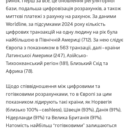
ринок. Перш за все, це оновлення регуляторної
бази, подальша цифровізація розрахунків, а також
миттєві платежі з рахунку на рахунок. За даними
Worldline, за підсумками 2024 року кількість
цифрових транзакцій на одну людину на рік була
найбільшою в Північній Америці (712). За нею слідує
Європа з показником в 563 транзації, далі – країни
Латинської Америки (247), Азійсько-
Тихоокеанський регіон (181), Близький Схід та
Африка (78).
Щодо співвідношення між цифровими та
готівковими розрахунками, то в Європі за цим
показником лідирують такі країни, як Норвегія
(близько 100% – cashless), Швеція (93%), Данія (91%),
Нідерланди (91%) та Велика Британія (91%).
Натомість найбільш “готівковими” залишаються