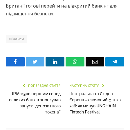
Британії готові перейти на відкритий банкінг для
підвищення безпеки.
Фінанси
Facebook
Twitter
LinkedIn
WhatsApp
Email
Teleg
ПОПЕРЕДНЯ СТАТТЯ
НАСТУПНА СТАТТЯ
JPMorgan першим серед
Центральна та Східна
великих банків анонсував
Європа – ключовий фінтех
запуск “депозитного
хаб: як минув UNCHAIN
токена”
Fintech Festival