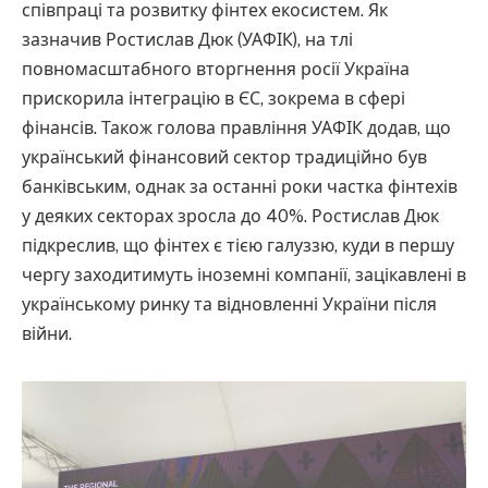
співпраці та розвитку фінтех екосистем. Як
зазначив Ростислав Дюк (УАФІК), на тлі
повномасштабного вторгнення росії Україна
прискорила інтеграцію в ЄС, зокрема в сфері
фінансів. Також голова правління УАФІК додав, що
український фінансовий сектор традиційно був
банківським, однак за останні роки частка фінтехів
у деяких секторах зросла до 40%. Ростислав Дюк
підкреслив, що фінтех є тією галуззю, куди в першу
чергу заходитимуть іноземні компанії, зацікавлені в
українському ринку та відновленні України після
війни.