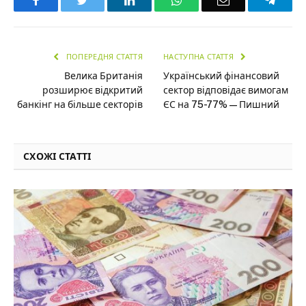
Facebook
Twitter
LinkedIn
WhatsApp
Email
Teleg
ПОПЕРЕДНЯ СТАТТЯ
НАСТУПНА СТАТТЯ
Велика Британія
Український фінансовий
розширює відкритий
сектор відповідає вимогам
банкінг на більше секторів
ЄС на 75-77% — Пишний
СХОЖІ СТАТТІ