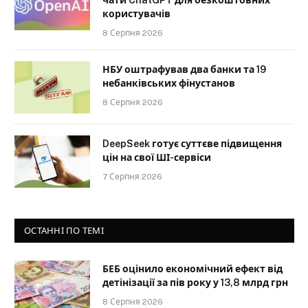
чати ChatGPT для безкоштовних
користувачів
8 Серпня 2026
НБУ оштрафував два банки та 19
небанківських фінустанов
8 Серпня 2026
DeepSeek готує суттєве підвищення
цін на свої ШІ-сервіси
7 Серпня 2026
ОСТАННІ ПО ТЕМІ
БЕБ оцінило економічний ефект від
детінізації за пів року у 13,8 млрд грн
8 Серпня 2026