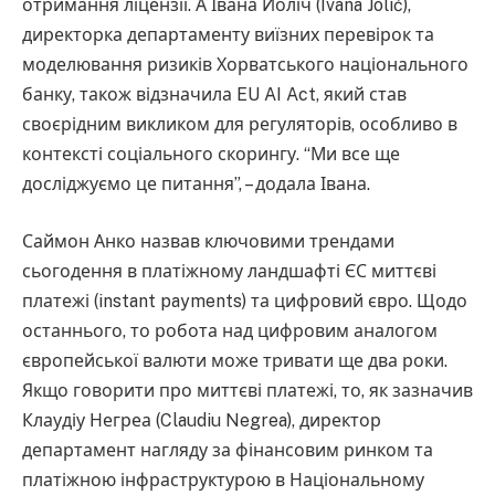
отримання ліцензії. А Івана Йоліч (Ivana Jolić),
директорка департаменту виїзних перевірок та
моделювання ризиків Хорватського національного
банку, також відзначила EU AI Act, який став
своєрідним викликом для регуляторів, особливо в
контексті соціального скорингу. “Ми все ще
досліджуємо це питання”, – додала Івана.
Саймон Анко назвав ключовими трендами
сьогодення в платіжному ландшафті ЄС миттєві
платежі (instant payments) та цифровий євро. Щодо
останнього, то робота над цифровим аналогом
європейської валюти може тривати ще два роки.
Якщо говорити про миттєві платежі, то, як зазначив
Клаудіу Негреа (Claudiu Negrea), директор
департамент нагляду за фінансовим ринком та
платіжною інфраструктурою в Національному