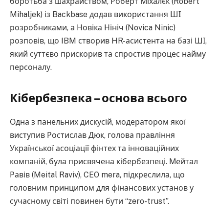
боротьба з шахрайством, Роберт Міхалєк (Robert
Mihaljek) із Backbase додав використання ШІ
розробниками, а Новіка Нініч (Novica Ninic)
розповів, що IBM створив HR-асистента на базі ШІ,
який суттєво прискорив та спростив процес найму
персоналу.
Кібербезпека – основа всього
Одна з панельних дискусій, модератором якої
виступив Ростислав Дюк, голова правління
Української асоціації фінтех та інноваційних
компаній, була присвячена кібербезпеці. Мейтал
Равів (Meital Raviv), CEO mera, підкреслила, що
головним принципом для фінансових установ у
сучасному світі повинен бути “zero-trust”.