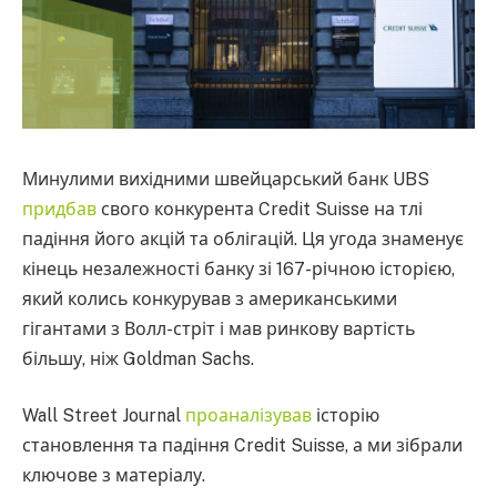
Минулими вихідними швейцарський банк UBS
придбав
свого конкурента Credit Suisse на тлі
падіння його акцій та облігацій. Ця угода знаменує
кінець незалежності банку зі 167-річною історією,
який колись конкурував з американськими
гігантами з Волл-стріт і мав ринкову вартість
більшу, ніж Goldman Sachs.
Wall Street Journal
проаналізував
історію
становлення та падіння Credit Suisse, а ми зібрали
ключове з матеріалу.