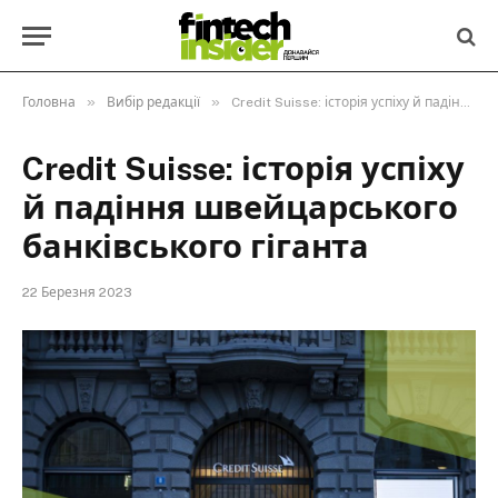
»
»
Головна
Вибір редакції
Credit Suisse: історія успіху й падіння швейцарського банківського гіганта
Credit Suisse: історія успіху
й падіння швейцарського
банківського гіганта
22 Березня 2023