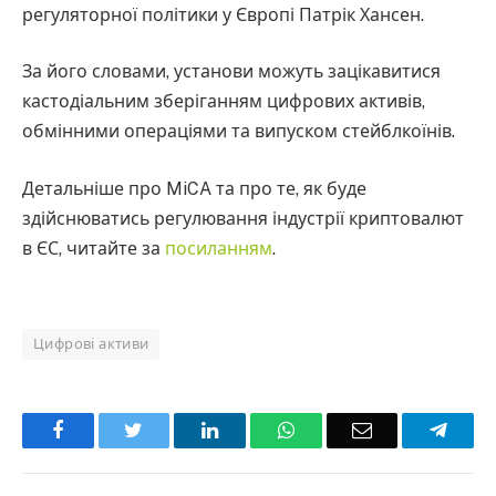
регуляторної політики у Європі Патрік Хансен.
За його словами, установи можуть зацікавитися
кастодіальним зберіганням цифрових активів,
обмінними операціями та випуском стейблкоїнів.
Детальніше про MiCA та про те, як буде
здійснюватись регулювання індустрії криптовалют
в ЄС, читайте за
посиланням
.
Цифрові активи
Facebook
Twitter
LinkedIn
WhatsApp
Email
Teleg