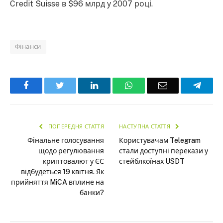
Credit Suisse в $96 млрд у 2007 році.
Фінанси
Facebook
Twitter
LinkedIn
WhatsApp
Email
Teleg
ПОПЕРЕДНЯ СТАТТЯ
НАСТУПНА СТАТТЯ
Фінальне голосування
Користувачам Telegram
щодо регулювання
стали доступні перекази у
криптовалют у ЄС
стейблкоїнах USDT
відбудеться 19 квітня. Як
прийняття MiCA вплине на
банки?