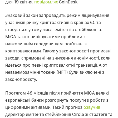
дня, 19 квітня,
повідомляє
CoinDesk.
Знаковий закон запровадить режим ліцензування
учасників ринку криптоактивів в країнах ЄС та
стосується у тому числі емітентів стейблкоїнів.
MiCA також вирішуватиме проблеми з
навколишнім середовищем, пов’язані з
криптовалютами. Також у законопроєкті прописані
заходи, спрямовані на зниження анонімності, коли
йдеться про певні криптовалютні транзакції. А от
невзаємозамінні токени (NFT) були виключені з
законопроєкту.
Протягом 48 місяців після прийняття MiCA великі
європейські банки розгорнуть послуги з роботи з
цифровими активами. Такий прогноз
озвучив
директор емітента стейблкоїнів Circle зі стратегії та