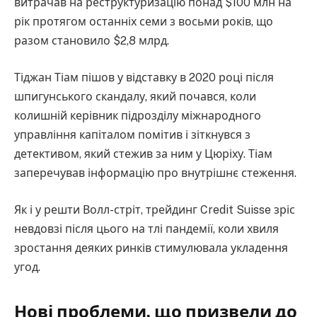
витрачав на реструктуризацію понад $100 млн на
рік протягом останніх семи з восьми років, що
разом становило $2,8 млрд.
Тіджан Тіам пішов у відставку в 2020 році після
шпигунського скандалу, який почався, коли
колишній керівник підрозділу міжнародного
управління капіталом помітив і зіткнувся з
детективом, який стежив за ним у Цюріху. Тіам
заперечував інформацію про внутрішнє стеження.
Як і у решти Волл-стріт, трейдинг Credit Suisse зріс
невдовзі після цього на тлі пандемії, коли хвиля
зростання деяких ринків стимулювала укладення
угод.
Нові проблеми, що призвели до