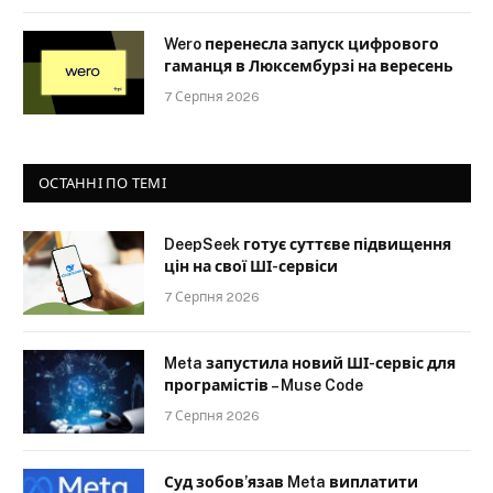
Wero перенесла запуск цифрового
гаманця в Люксембурзі на вересень
7 Серпня 2026
ОСТАННІ ПО ТЕМІ
DeepSeek готує суттєве підвищення
цін на свої ШІ-сервіси
7 Серпня 2026
Meta запустила новий ШІ-сервіс для
програмістів – Muse Code
7 Серпня 2026
Суд зобов’язав Meta виплатити