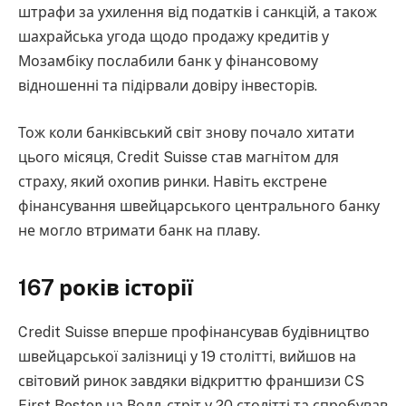
штрафи за ухилення від податків і санкцій, а також
шахрайська угода щодо продажу кредитів у
Мозамбіку послабили банк у фінансовому
відношенні та підірвали довіру інвесторів.
Тож коли банківський світ знову почало хитати
цього місяця, Credit Suisse став магнітом для
страху, який охопив ринки. Навіть екстрене
фінансування швейцарського центрального банку
не могло втримати банк на плаву.
167 років історії
Credit Suisse вперше профінансував будівництво
швейцарської залізниці у 19 столітті, вийшов на
світовий ринок завдяки відкриттю франшизи CS
First Boston на Волл-стріт у 20 столітті та спробував