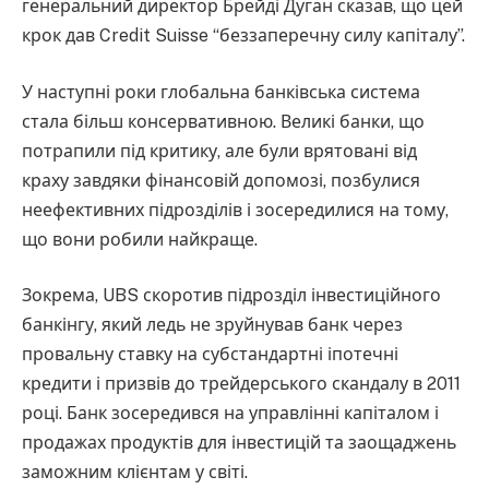
генеральний директор Брейді Дуган сказав, що цей
крок дав Credit Suisse “беззаперечну силу капіталу”.
У наступні роки глобальна банківська система
стала більш консервативною. Великі банки, що
потрапили під критику, але були врятовані від
краху завдяки фінансовій допомозі, позбулися
неефективних підрозділів і зосередилися на тому,
що вони робили найкраще.
Зокрема, UBS скоротив підрозділ інвестиційного
банкінгу, який ледь не зруйнував банк через
провальну ставку на субстандартні іпотечні
кредити і призвів до трейдерського скандалу в 2011
році. Банк зосередився на управлінні капіталом і
продажах продуктів для інвестицій та заощаджень
заможним клієнтам у світі.