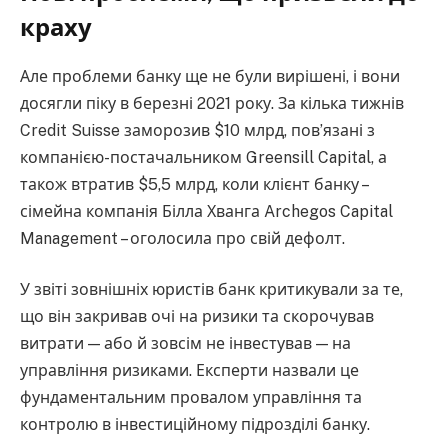
краху
Але проблеми банку ще не були вирішені, і вони
досягли піку в березні 2021 року. За кілька тижнів
Credit Suisse заморозив $10 млрд, пов’язані з
компанією-постачальником Greensill Capital, а
також втратив $5,5 млрд, коли клієнт банку –
сімейна компанія Білла Хванга Archegos Capital
Management – оголосила про свій дефолт.
У звіті зовнішніх юристів банк критикували за те,
що він закривав очі на ризики та скорочував
витрати — або й зовсім не інвестував — на
управління ризиками. Експерти назвали це
фундаментальним провалом управління та
контролю в інвестиційному підрозділі банку.