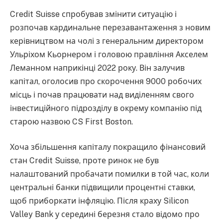
Credit Suisse спробував змінити ситуацію і
розпочав кардинальне перезавантаження з новим
керівництвом на чолі з генеральним директором
Ульріхом Кьорнером і головою правління Акселем
Леманном наприкінці 2022 року. Він залучив
капітал, оголосив про скорочення 9000 робочих
місць і почав працювати над виділенням свого
інвестиційного підрозділу в окрему компанію під
старою назвою CS First Boston.
Хоча збільшення капіталу покращило фінансовий
стан Credit Suisse, проте ринок не був
налаштований пробачати помилки в той час, коли
центральні банки підвищили процентні ставки,
щоб приборкати інфляцію. Після краху Silicon
Valley Bank у середині березня стало відомо про