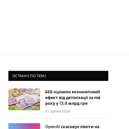
ОСТАННІ ПО ТЕМІ
БЕБ оцінило економічний
ефект від детінізації за пів
року у 13,8 млрд грн
8 Серпня 2026
OpenAI скасовує ліміти на