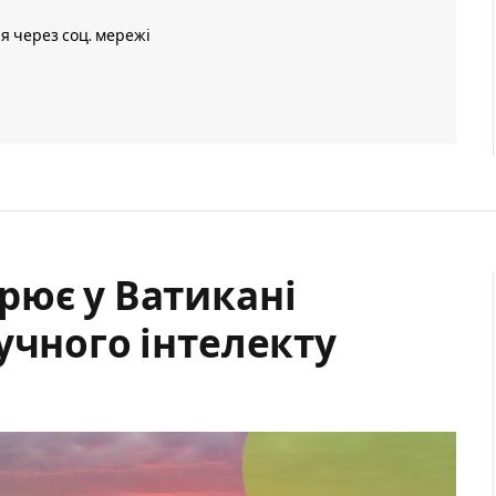
ія через соц. мережі
рює у Ватикані
учного інтелекту