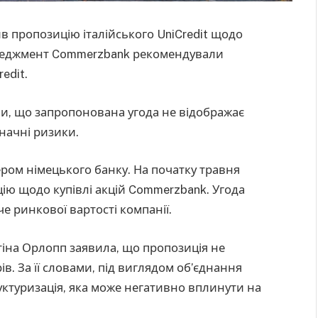
 пропозицію італійського UniCredit щодо
енеджмент Commerzbank рекомендували
edit.
ли, що запропонована угода не відображає
значні ризики.
ером німецького банку. На початку травня
цію щодо купівлі акцій Commerzbank. Угода
че ринкової вартості компанії.
іна Орлопп заявила, що пропозиція не
ів. За її словами, під виглядом об’єднання
ктуризація, яка може негативно вплинути на