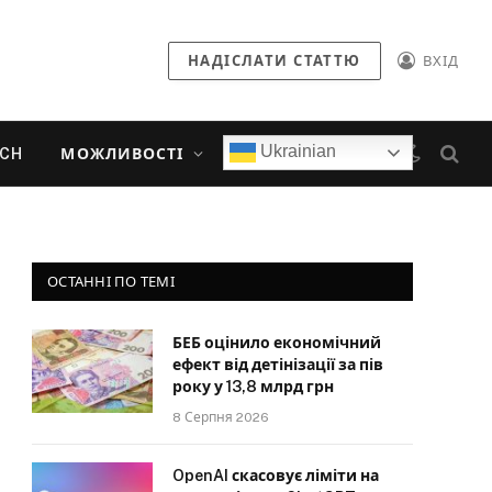
НАДІСЛАТИ СТАТТЮ
ВХІД
Ukrainian
ECH
МОЖЛИВОСТІ
ОСТАННІ ПО ТЕМІ
БЕБ оцінило економічний
ефект від детінізації за пів
року у 13,8 млрд грн
8 Серпня 2026
OpenAI скасовує ліміти на