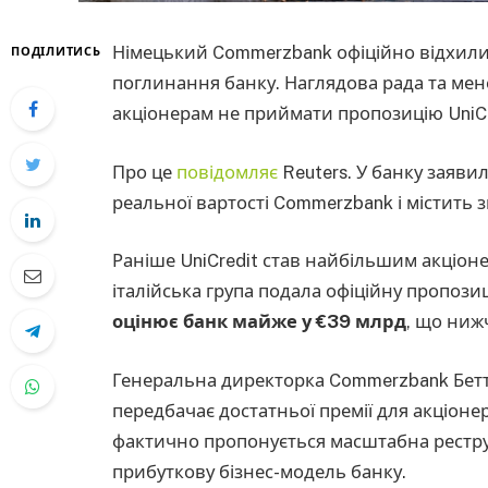
Німецький Commerzbank офіційно відхилив
ПОДІЛИТИСЬ
поглинання банку. Наглядова рада та м
акціонерам не приймати пропозицію UniCr
Про це
повідомляє
Reuters. У банку заяви
реальної вартості Commerzbank і містить 
Раніше UniCredit став найбільшим акціон
італійська група подала офіційну пропози
оцінює банк майже у €39 млрд
, що ниж
Генеральна директорка Commerzbank Бетт
передбачає достатньої премії для акціонер
фактично пропонується масштабна рестру
прибуткову бізнес-модель банку.