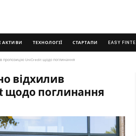
 АКТИВИ
ТЕХНОЛОГІЇ
СТАРТАПИ
EASY FINT
в пропозицію UniCredit щодо поглинання
но відхилив
it щодо поглинання