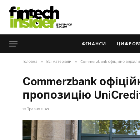
ФІНАНСИ
ЦИФРОВІ
»
»
Головна
Всі матеріали
Commerzbank офіційно відхили
Commerzbank офіцій
пропозицію UniCred
18 Травня 2026