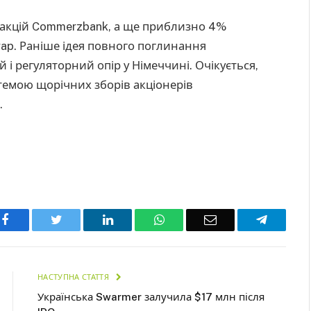
% акцій Commerzbank, а ще приблизно 4%
wap. Раніше ідея повного поглинання
і регуляторний опір у Німеччині. Очікується,
емою щорічних зборів акціонерів
.
Facebook
Twitter
LinkedIn
WhatsApp
Email
Telegra
НАСТУПНА СТАТТЯ
Українська Swarmer залучила $17 млн після