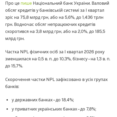
Про це
пише
Національний банк України. Валовий
обсяг кредитів у банківській системі за I квартал
зріс на 75,8 млрд грн, або на 5,6%, до 1,436 трлн
грн. Водночас обсяг непрацюючих кредитів
скоротився на 3,8 млрд грн, або на 2,0%, до 185,5
млрд грн.
Частка NPL фізичних осіб за I квартал 2026 року
зменшилася на 0,5 в. п. до 10,3%, бізнесу – на 1,3 в. п.
до 15,7%.
Скорочення частки NPL зафіксовано в усіх групах
банків:
у державних банках – до 18,4%;
у приватних українських банках – до 7,8%;