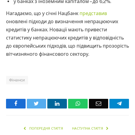
у банках з іноземним капіталом – до 6,2%.
Нагадаємо, що у січні Нацбанк
представив
оновлені підходи до визначення непрацюючих
кредитів у банках. Новації мають привести
статистику непрацюючих кредитів у відповідність
до європейських підходів, що підвищить прозорість
вітчизняного фінансового сектору.
Фінанси
Facebook
Twitter
LinkedIn
WhatsApp
Email
Teleg
ПОПЕРЕДНЯ СТАТТЯ
НАСТУПНА СТАТТЯ