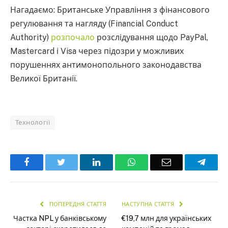
Нагадаємо: Британське Управління з фінансового
регулювання та нагляду (Financial Conduct
Authority)
розпочало
розслідування щодо PayPal,
Mastercard і Visa через підозри у можливих
порушеннях антимонопольного законодавства
Великої Британії.
Технології
Facebook
Twitter
LinkedIn
WhatsApp
Email
Teleg
ПОПЕРЕДНЯ СТАТТЯ
НАСТУПНА СТАТТЯ
Частка NPL у банківському
€19,7 млн для українських