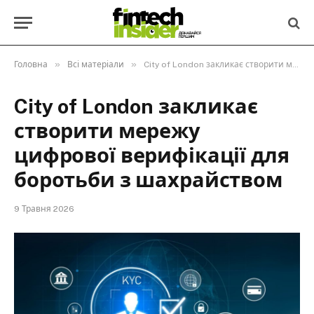
»
»
Головна
Всі матеріали
City of London закликає створити мережу цифрової верифікації для боротьби з шахрайством
City of London закликає
створити мережу
цифрової верифікації для
боротьби з шахрайством
9 Травня 2026