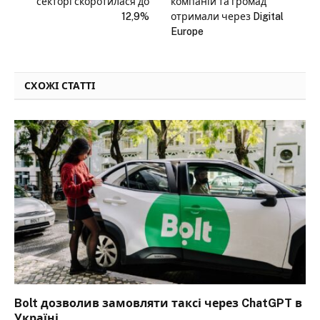
секторі скоротилася до
компаній та громад
12,9%
отримали через Digital
Europe
СХОЖІ СТАТТІ
Bolt дозволив замовляти таксі через ChatGPT в
Україні