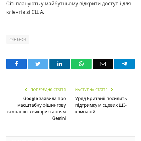
Citi планують у майбутньому відкрити доступ і для
клієнтів зі США.
Фінанси
Facebook
Twitter
LinkedIn
WhatsApp
Email
Teleg
ПОПЕРЕДНЯ СТАТТЯ
НАСТУПНА СТАТТЯ
Google заявила про
Уряд Британії посилить
масштабну фішингову
підтримку місцевих ШІ-
кампанію з використанням
компаній
Gemini