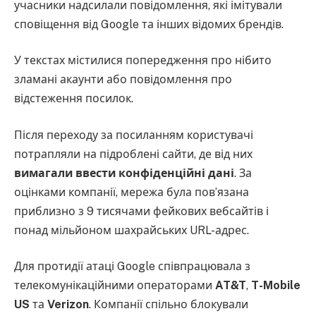
учасники надсилали повідомлення, які імітували
сповіщення від Google та інших відомих брендів.
У текстах містилися попередження про нібито
зламані акаунти або повідомлення про
відстеження посилок.
Після переходу за посиланням користувачі
потрапляли на підроблені сайти, де від них
вимагали ввести конфіденційні дані
. За
оцінками компанії, мережа була пов’язана
приблизно з 9 тисячами фейкових вебсайтів і
понад мільйоном шахрайських URL-адрес.
Для протидії атаці Google співпрацювала з
телекомунікаційними операторами
AT&T
,
T-Mobile
US
та
Verizon
. Компанії спільно блокували