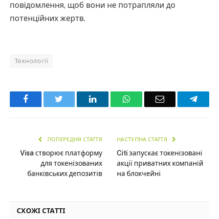
повідомлення, щоб вони не потрапляли до
потенційних жертв.
Технології
Facebook
Twitter
LinkedIn
WhatsApp
Email
Teleg
ПОПЕРЕДНЯ СТАТТЯ
НАСТУПНА СТАТТЯ
Visa створює платформу
Citi запускає токенізовані
для токенізованих
акції приватних компаній
банківських депозитів
на блокчейні
СХОЖІ СТАТТІ