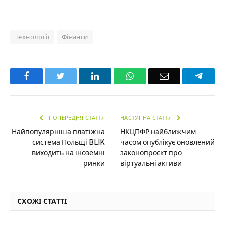
Технології
Фінанси
Facebook
Twitter
LinkedIn
WhatsApp
Email
Teleg
ПОПЕРЕДНЯ СТАТТЯ
НАСТУПНА СТАТТЯ
Найпопулярніша платіжна
НКЦПФР найближчим
система Польщі BLIK
часом опублікує оновлений
виходить на іноземні
законопроєкт про
ринки
віртуальні активи
СХОЖІ СТАТТІ