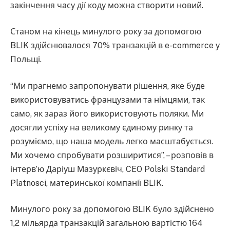
закінчення часу дії коду можна створити новий.
Станом на кінець минулого року за допомогою
BLIK здійснювалося 70% транзакцій в e-commerce у
Польщі.
“Ми прагнемо запропонувати рішення, яке буде
використовуватись французами та німцями, так
само, як зараз його використовують поляки. Ми
досягли успіху на великому єдиному ринку та
розуміємо, що наша модель легко масштабується.
Ми хочемо спробувати розширитися”, – розповів в
інтерв’ю Даріуш Мазуркєвіч, CEO Polski Standard
Platnosci, материнської компанії BLIK.
Минулого року за допомогою BLIK було здійснено
1,2 мільярда транзакцій загальною вартістю 164