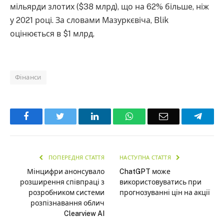
мільярди злотих ($38 млрд), що на 62% більше, ніж
у 2021 році. За словами Мазуркєвіча, Blik
оцінюється в $1 млрд.
Фінанси
Facebook
Twitter
LinkedIn
WhatsApp
Email
Teleg
ПОПЕРЕДНЯ СТАТТЯ
НАСТУПНА СТАТТЯ
Мінцифри анонсувало
ChatGPT може
розширення співпраці з
використовуватись при
розробником системи
прогнозуванні цін на акції
розпізнавання облич
Clearview AI