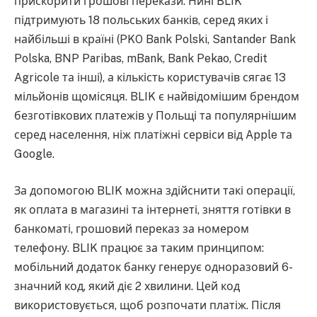
прискорити грошові перекази. Нині BLIK
підтримують 18 польських банків, серед яких і
найбільші в країні (PKO Bank Polski, Santander Bank
Polska, BNP Paribas, mBank, Bank Pekao, Credit
Agricole та інші), а кількість користувачів сягає 13
мільйонів щомісяця. BLIK є найвідомішим брендом
безготівкових платежів у Польщі та популярнішим
серед населення, ніж платіжні сервіси від Apple та
Google.
За допомогою BLIK можна здійснити такі операції,
як оплата в магазині та інтернеті, зняття готівки в
банкоматі, грошовий переказ за номером
телефону. BLIK працює за таким принципом:
мобільний додаток банку генерує одноразовий 6-
значний код, який діє 2 хвилини. Цей код
використовується, щоб розпочати платіж. Після