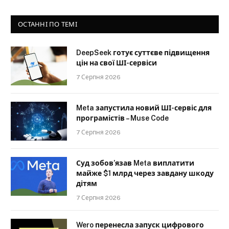
ОСТАННІ ПО ТЕМІ
DeepSeek готує суттєве підвищення
цін на свої ШІ-сервіси
7 Серпня 2026
Meta запустила новий ШІ-сервіс для
програмістів – Muse Code
7 Серпня 2026
Суд зобов’язав Meta виплатити
майже $1 млрд через завдану шкоду
дітям
7 Серпня 2026
Wero перенесла запуск цифрового