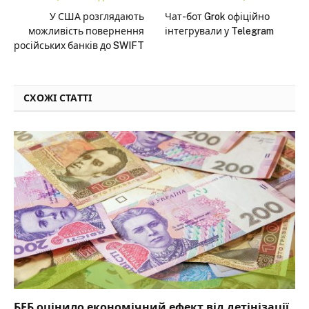
У США розглядають
Чат-бот Grok офіційно
можливість повернення
інтегрували у Telegram
російських банків до SWIFT
СХОЖІ СТАТТІ
БЕБ оцінило економічний ефект від детінізації