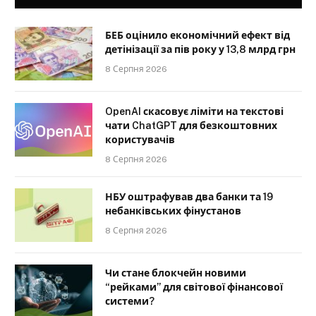
БЕБ оцінило економічний ефект від
детінізації за пів року у 13,8 млрд грн
8 Серпня 2026
OpenAI скасовує ліміти на текстові
чати ChatGPT для безкоштовних
користувачів
8 Серпня 2026
НБУ оштрафував два банки та 19
небанківських фінустанов
8 Серпня 2026
Чи стане блокчейн новими
“рейками” для світової фінансової
системи?