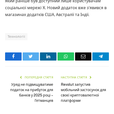
який раніше був доступний лише користувачам
соціальної мережі X. Новий додаток вже з’явився в
магазинах додатків США, Австралії та Індії.
Технології
Facebook
Twitter
LinkedIn
WhatsApp
Email
Teleg
ПОПЕРЕДНЯ СТАТТЯ
НАСТУПНА СТАТТЯ
Уряд не підвищуватиме
Revolut запустив
податок на прибуток для
мобільний застосунок для
банків у 2025 році –
своєї криптовалютної
Гетманцев
платформи