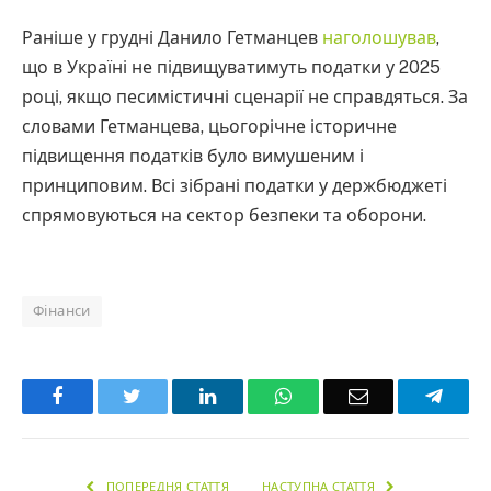
Раніше у грудні Данило Гетманцев
наголошував
,
що в Україні не підвищуватимуть податки у 2025
році, якщо песимістичні сценарії не справдяться. За
словами Гетманцева, цьогорічне історичне
підвищення податків було вимушеним і
принциповим. Всі зібрані податки у держбюджеті
спрямовуються на сектор безпеки та оборони.
Фінанси
Facebook
Twitter
LinkedIn
WhatsApp
Email
Teleg
ПОПЕРЕДНЯ СТАТТЯ
НАСТУПНА СТАТТЯ