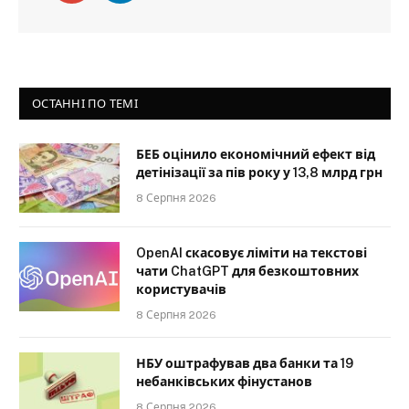
ОСТАННІ ПО ТЕМІ
БЕБ оцінило економічний ефект від
детінізації за пів року у 13,8 млрд грн
8 Серпня 2026
OpenAI скасовує ліміти на текстові
чати ChatGPT для безкоштовних
користувачів
8 Серпня 2026
НБУ оштрафував два банки та 19
небанківських фінустанов
8 Серпня 2026