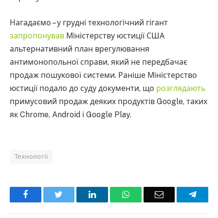
Нагадаємо – у грудні технологічний гігант
запропонував
Міністерству юстиції США
альтернативний план врегулювання
антимонопольної справи, який не передбачає
продаж пошукової системи. Раніше Міністерство
юстиції подало до суду документи, що
розглядають
примусовий продаж деяких продуктів Google, таких
як Chrome, Android і Google Play.
Технології
Facebook
Twitter
LinkedIn
WhatsApp
Email
Teleg