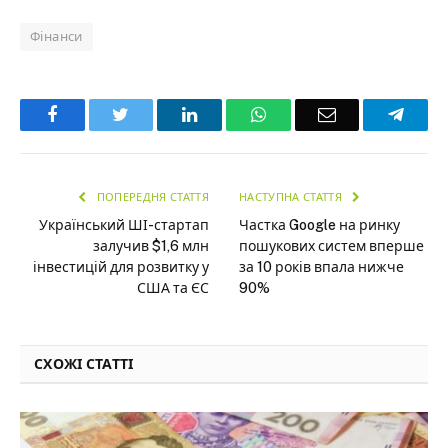
Фінанси
Facebook
Twitter
LinkedIn
WhatsApp
Email
Teleg
ПОПЕРЕДНЯ СТАТТЯ
НАСТУПНА СТАТТЯ
Український ШІ-стартап
Частка Google на ринку
залучив $1,6 млн
пошукових систем вперше
інвестицій для розвитку у
за 10 років впала нижче
США та ЄС
90%
СХОЖІ СТАТТІ