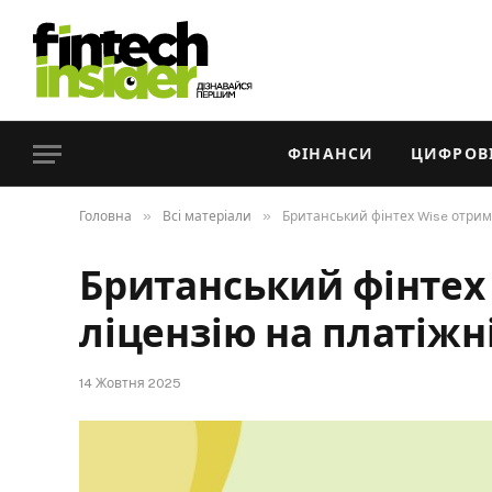
ФІНАНСИ
ЦИФРОВІ
»
»
Головна
Всі матеріали
Британський фінтех Wise отрима
Британський фінтех
ліцензію на платіжн
14 Жовтня 2025