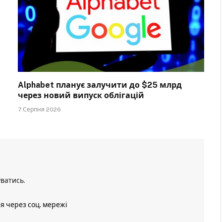
Alphabet планує залучити до $25 млрд
через новий випуск облігацій
7 Серпня 2026
уватись
.
ія через соц. мережі