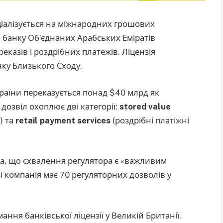
ціалізується на міжнародних грошових
 банку Об’єднаних Арабських Еміратів
еказів і роздрібних платежів. Ліцензія
нку Близького Сходу.
країни переказується понад $40 млрд як
дозвіл охоплює дві категорії:
stored value
) та
retail payment services
(роздрібні платіжні
а, що схвалення регулятора є «важливим
зі компанія має 70 регуляторних дозволів у
ання банківської ліцензії у Великій Британії.