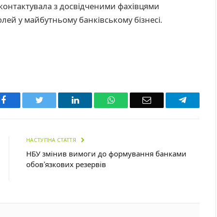
 контактувала з досвідченими фахівцями
лей у майбутньому банківському бізнесі.
Facebook
Twitter
LinkedIn
WhatsApp
Email
Telegra
НАСТУПНА СТАТТЯ
НБУ змінив вимоги до формування банками
обов’язкових резервів