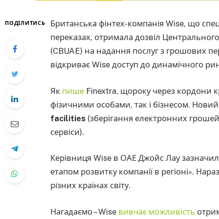
Британська фінтех-компанія Wise, що спе
ПОДІЛИТИСЬ
переказах, отримала дозвіл Центрального
(CBUAE) на надання послуг з грошових пер
відкриває Wise доступ до динамічного ри
Як
пише
Finextra, щороку через кордони 
фізичними особами, так і бізнесом. Новий 
facilities
(зберігання електронних грошей
сервіси).
Керівниця Wise в ОАЕ Джойс Лау зазначил
етапом розвитку компанії в регіоні». Нара
різних країнах світу.
Нагадаємо – Wise
вивчає можливість
отрим