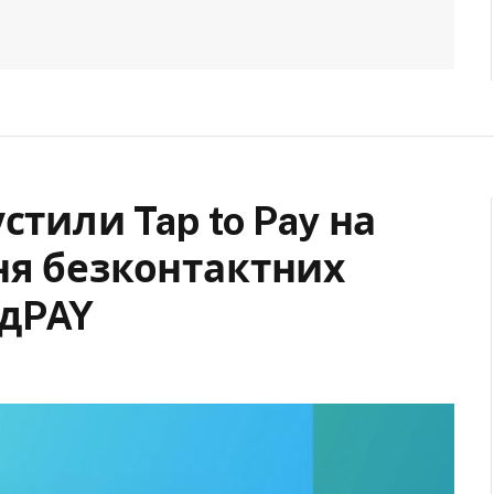
стили Tap to Pay на
ня безконтактних
адPAY