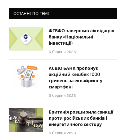
ОСТАННІ ПО ТЕМІ
ФГВФО завершив ліквідацію
банку «Національні
інвестиції»
6 Серпня 2026
АСВІО БАНК пропонує
акційний кешбек 1000
гривень за еквайринг у
смартфоні
6 Серпня 2026
Британія розширила санкції
проти російських банків і
енергетичного сектору
6 Серпня 2026