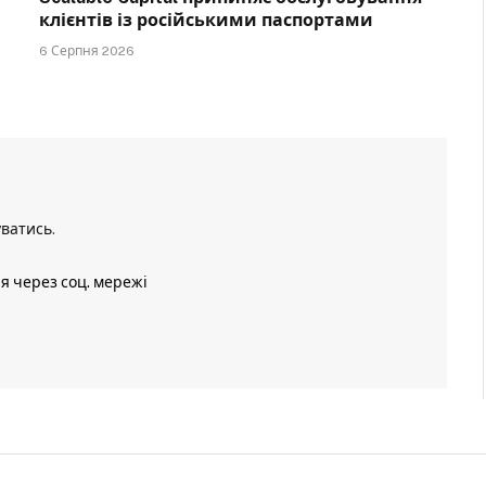
клієнтів із російськими паспортами
6 Серпня 2026
уватись
.
ія через соц. мережі