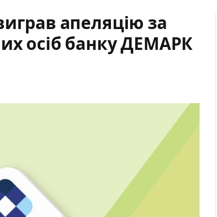
виграв апеляцію за
них осіб банку ДЕМАРК