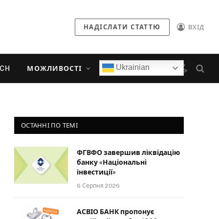
НАДІСЛАТИ СТАТТЮ
ВХІД
Ukrainian
ECH
МОЖЛИВОСТІ
ОСТАННІ ПО ТЕМІ
ФГВФО завершив ліквідацію
банку «Національні
інвестиції»
6 Серпня 2026
АСВІО БАНК пропонує