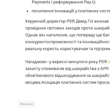
Payments і реформування Pay.U;
посилення інновацій у платіжних сист
Керуючий директор PSR Девід Гіл визнав 
провідних світових заходів проти шахрай
Однак він наголосив, що попереду ще баг
конкурентоспроможності та інноваційност
реальну користь користувачам та підтри
Нагадаємо – у вересні минулого року PSR
захисту споживачів від шахрайства з APP
обов’язкового відшкодування за шахрайст
місцева Асоціація платіжних систем проси
Фінанси