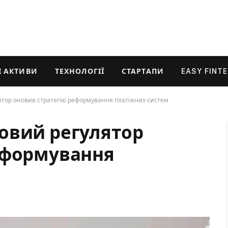
 АКТИВИ
ТЕХНОЛОГІЇ
СТАРТАПИ
EASY FINT
ятор оновив стратегію реформування платіжних систем
овий регулятор
еформування