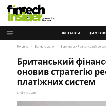
ФІНАНСИ
ЦИФРОВІ
»
»
Головна
Всі матеріали
Британський фінансовий регул
Британський фінанс
оновив стратегію р
платіжних систем
17 Січня 2025