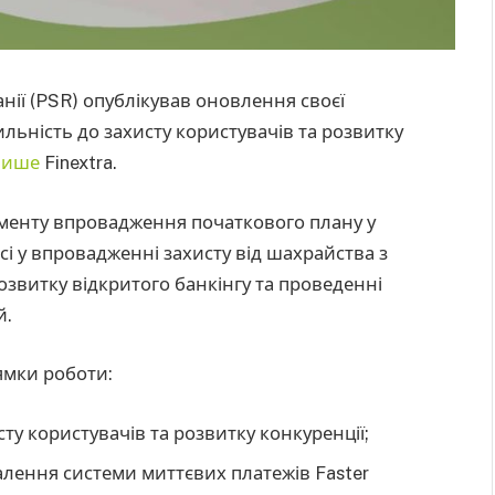
нії (PSR) опублікував оновлення своєї
ильність до захисту користувачів та розвитку
пише
Finextra.
оменту впровадження початкового плану у
сі у впровадженні захисту від шахрайства з
звитку відкритого банкінгу та проведенні
й.
ямки роботи:
ту користувачів та розвитку конкуренції;
алення системи миттєвих платежів Faster