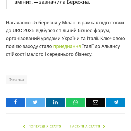
зміни», — зазначила Бережна.
Нагадаємо – 5 березня у Мілані в рамках підготовки
до URC 2025 відбувся спільний бізнес-форум,
організований урядами України та Італії. Ключовою
подією заходу стало
приєднання
Італії до Альянсу
стійкості малого і середнього бізнесу.
Фінанси
Facebook
Twitter
LinkedIn
WhatsApp
Email
Teleg
ПОПЕРЕДНЯ СТАТТЯ
НАСТУПНА СТАТТЯ