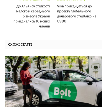
До Альянсу стійкості
Visa приєднується до
малого й середнього
проєкту глобального
бізнесу в Україні
доларового стейблкоїна
приєднались 10 нових
USDG
членів
СХОЖІ СТАТТІ