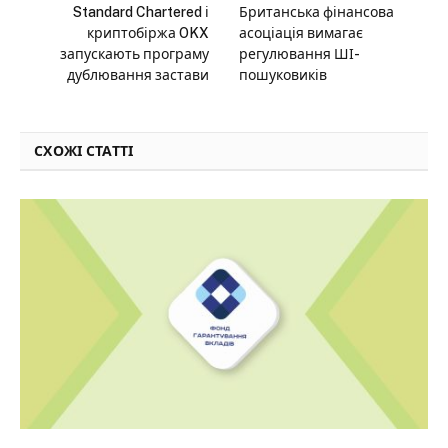
Standard Chartered і
Британська фінансова
криптобіржа OKX
асоціація вимагає
запускають програму
регулювання ШІ-
дублювання застави
пошуковиків
СХОЖІ СТАТТІ