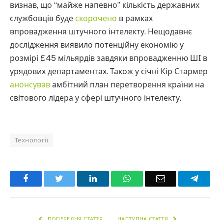
визнав, що “майже напевно” кількість державних
службовців буде
скорочено
в рамках
впровадження штучного інтелекту. Нещодавнє
дослідження виявило потенційну економію у
розмірі £45 мільярдів завдяки впровадженню ШІ в
урядових департаментах. Також у січні Кір Стармер
анонсував
амбітний план перетворення країни на
світового лідера у сфері штучного інтелекту.
Технології
Facebook
Twitter
LinkedIn
WhatsApp
Email
Teleg
ПОПЕРЕДНЯ СТАТТЯ
НАСТУПНА СТАТТЯ