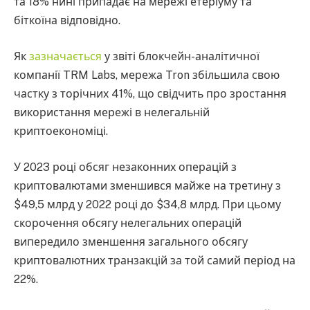
та 18% нині припадає на мережі етеріуму та
біткоїна відповідно.
Як
зазначається
у звіті блокчейн-аналітичної
компанії TRM Labs, мережа Tron збільшила свою
частку з торічних 41%, що свідчить про зростання
використання мережі в нелегальній
криптоекономіці.
У 2023 році обсяг незаконних операцій з
криптовалютами зменшився майже на третину з
$49,5 млрд у 2022 році до $34,8 млрд. При цьому
скорочення обсягу нелегальних операцій
випередило зменшення загального обсягу
криптовалютних транзакцій за той самий період на
22%.