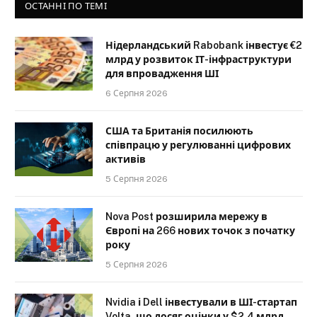
ОСТАННІ ПО ТЕМІ
Нідерландський Rabobank інвестує €2
млрд у розвиток ІТ-інфраструктури
для впровадження ШІ
6 Серпня 2026
США та Британія посилюють
співпрацю у регулюванні цифрових
активів
5 Серпня 2026
Nova Post розширила мережу в
Європі на 266 нових точок з початку
року
5 Серпня 2026
Nvidia і Dell інвестували в ШІ-стартап
Volta, що досяг оцінки у $2,4 млрд