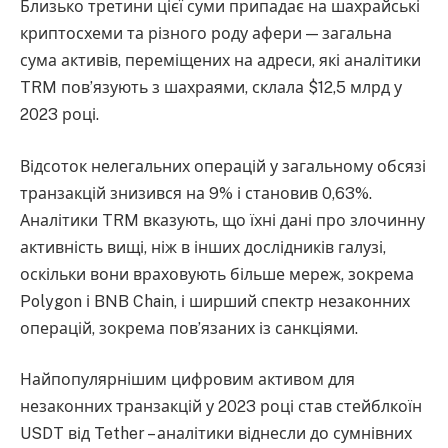
Близько третини цієї суми припадає на шахрайські
криптосхеми та різного роду афери — загальна
сума активів, переміщених на адреси, які аналітики
TRM пов’язують з шахраями, склала $12,5 млрд у
2023 році.
Відсоток нелегальних операцій у загальному обсязі
транзакцій знизився на 9% і становив 0,63%.
Аналітики TRM вказують, що їхні дані про злочинну
активність вищі, ніж в інших дослідників галузі,
оскільки вони враховують більше мереж, зокрема
Polygon і BNB Chain, і ширший спектр незаконних
операцій, зокрема пов’язаних із санкціями.
Найпопулярнішим цифровим активом для
незаконних транзакцій у 2023 році став стейблкоїн
USDT від Tether – аналітики віднесли до сумнівних