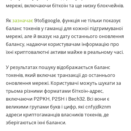
мережі, включаючи біткоїн та ще низку блокчейнів.
Як
зазначає
9to5google, функція не тільки показує
баланс токенів у гаманці для кожної підтримуваної
мережі, але й вказує на дату останнього оновлення
балансу, надаючи користувачам інформацію про
їхні криптовалютні активи майже в реальному часі.
У результатах пошуку відображається баланс
токенів, який включає транзакції до останнього
оновлення мережі. Користувачі можуть шукати за
трьома різними форматами біткоїн-адрес,
включаючи P2PKH, P2SH і Bech32. Всі вони є
великими групами букв і цифр, які cnfyjdkznm
адреси криптогаманців власників токенів, де
зберігаються їхні баланси.