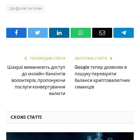
Цифрові активи
Facebook
Twitter
LinkedIn
WhatsApp
Email
Teleg
ПОПЕРЕДНЯ СТАТТЯ
НАСТУПНА СТАТТЯ
Шахраї виманюють доступ
Google тепер дозволяє в
до онлайн-банкінгів
пошуку перевіряти
волонтерів, пропонуючи
баланси криптовалютних
послуги конвертування
гаманців
валюти
СХОЖІ СТАТТІ