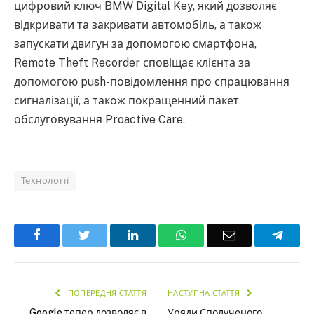
цифровий ключ BMW Digital Key, який дозволяє
відкривати та закривати автомобіль, а також
запускати двигун за допомогою смартфона,
Remote Theft Recorder сповіщає клієнта за
допомогою push-повідомлення про спрацювання
сигналізації, а також покращенний пакет
обслуговування Proactive Care.
Технології
Facebook
Twitter
LinkedIn
WhatsApp
Email
Teleg
ПОПЕРЕДНЯ СТАТТЯ
НАСТУПНА СТАТТЯ
Google тепер дозволяє в
Уряди Сполученого