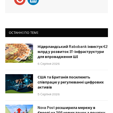
ОСТАННІ ПО ТЕМІ
Нідерландський Rabobank інвестує €2
млрд у розвиток ІТ-інфраструктури
для впровадження ШІ
6 Серпня 2026
США та Британія посилюють
співпрацю у регулюванні цифрових
активів
5 Серпня 2026
Nova Post розширила мережу в
Європі на 266 нових точок з початку