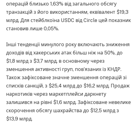
операцій близько 1,63% від загального обсягу
транзакцій з його використанням, еквівалент $19,3
млрд. Для стейблкоїна USDC від Circle цей показник
становив лише 0,05%.
Інші тенденції минулого року включають зниження
доходів від хакерських атак більш ніж на 50%, до
$1,8 млрд з $3,7 млрд, в основному через
зменшення активності груп, пов’язаних із КНДР.
Також зафіксоване значне зменшення операцій зі
списків санкцій, з $25,4 млрд до $16,2 млрд. Продаж
наркотиків через маркетплейси даркнету
залишився на рівні $1,6 млрд. Зафіксоване невелике
скорочення обсягу шахрайства до $12,5 млрд з
$13,9 млрд.