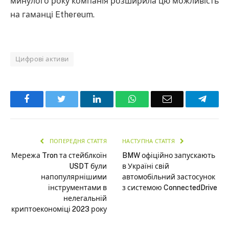
минулого року компанія розширила цю можливість
на гаманці Ethereum.
Цифрові активи
Facebook
Twitter
LinkedIn
WhatsApp
Email
Teleg
ПОПЕРЕДНЯ СТАТТЯ
НАСТУПНА СТАТТЯ
Мережа Tron та стейблкоїн
BMW офіційно запускають
USDT були
в Україні свій
напопулярнішими
автомобільний застосунок
інструментами в
з системою ConnectedDrive
нелегальній
криптоекономіці 2023 року