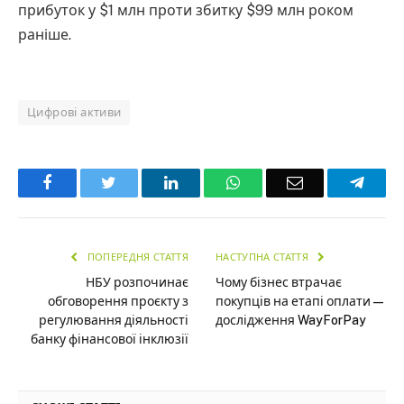
прибуток у $1 млн проти збитку $99 млн роком
раніше.
Цифрові активи
Facebook
Twitter
LinkedIn
WhatsApp
Email
Teleg
ПОПЕРЕДНЯ СТАТТЯ
НАСТУПНА СТАТТЯ
НБУ розпочинає
Чому бізнес втрачає
обговорення проєкту з
покупців на етапі оплати —
регулювання діяльності
дослідження WayForPay
банку фінансової інклюзії