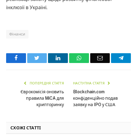
інклюзії в Україні.
Фінанси
Facebook
Twitter
LinkedIn
WhatsApp
Email
Teleg
ПОПЕРЕДНЯ СТАТТЯ
НАСТУПНА СТАТТЯ
Єврокомісія оновить
Blockchain.com
правила MiCA для
конфіденційно подав
крипторинку
заявку на IPO у США
СХОЖІ СТАТТІ