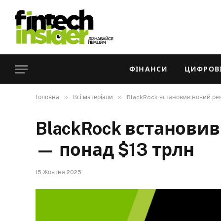
ФІНАНСИ
ЦИФРОВІ
»
»
Головна
Всі матеріали
BlackRock встановив новий рек
BlackRock встановив
— понад $13 трлн
15 Жовтня 2025