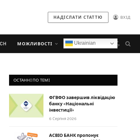
НАДІСЛАТИ СТАТТЮ
ВХІД
Ukrainian
ECH
МОЖЛИВОСТІ
ОСТАННІ ПО ТЕМІ
ФГВФО завершив ліквідацію
банку «Національні
інвестиції»
6 Серпня 2026
АСВІО БАНК пропонує