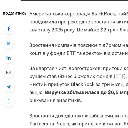
Американська корпорація BlackRock, найб
ПОДІЛИТИСЬ
повідомила про рекордне зростання актив
кварталу 2025 року. Це майже $2 трлн біл
Зростання компанія пояснює підйомом на
коштів у фонди ETF та ефектом від остан
За квартал чисті довгострокові притоки к
рушієм став бізнес біржових фондів (ETF).
Чистий прибуток BlackRock за три місяці до
акцію.
Виручка збільшилася до $6,5 млр
очікування аналітиків.
Зростання доходів також забезпечили нов
Partners та Preqin, які принесли компані