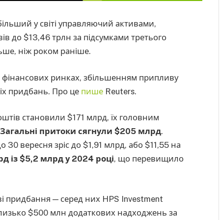
ільший у світі управляючий активами,
ів до $13,46 трлн за підсумками третього
ьше, ніж роком раніше.
 фінансових ринках, збільшенням припливу
ніх придбань. Про це
пише
Reuters.
оштів становили $171 млрд, їх головним
Загальні притоки сягнули $205 млрд
.
 30 вересня зріс до $1,91 млрд, або $11,55 на
д із $5,2 млрд у 2024 році
, що перевищило
і придбання — серед них HPS Investment
ї близько $500 млн додаткових надходжень за