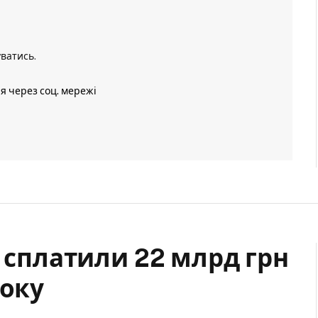
уватись
.
ія через соц. мережі
” сплатили 22 млрд грн
року