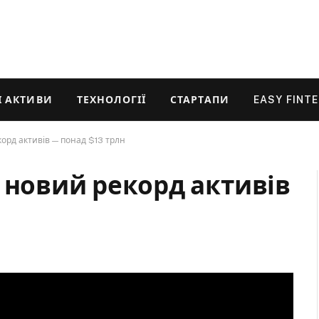
 АКТИВИ
ТЕХНОЛОГІЇ
СТАРТАПИ
EASY FINT
орд активів — понад $13 трлн
 новий рекорд активів