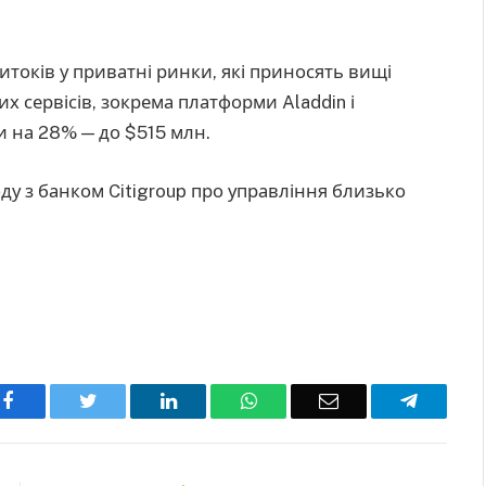
итоків у приватні ринки, які приносять вищі
их сервісів, зокрема платформи Aladdin і
ли на 28% — до $515 млн.
ду з банком Citigroup про управління близько
Facebook
Twitter
LinkedIn
WhatsApp
Email
Telegra