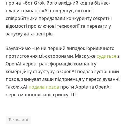
про чат-бот Grok, його вихідний код та бізнес-
плани компанії. xAI стверджує, що нові
співробітники передавали конкуренту секретні
відомості про ключові технології та переваги у
запуску дата-центрів.
Зауважимо – це не перший випадок юридичного
протистояння між сторонами. Маск уже
судиться
з
OpenAI через трансформацію компанії у
комерційну структуру, а OpenAI подала зустрічний
позов, звинувативши підприємця у переслідуванні.
Також xAI
подала позов
проти Apple та OpenAI
через монополізацію ринку ШІ.
Технології