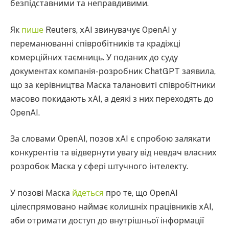
безпідставними та неправдивими.
Як
пише
Reuters, xAI звинувачує OpenAI у
переманюванні співробітників та крадіжці
комерційних таємниць. У поданих до суду
документах компанія-розробник ChatGPT заявила,
що за керівництва Маска талановиті співробітники
масово покидають xAI, а деякі з них переходять до
OpenAI.
За словами OpenAI, позов xAI є спробою залякати
конкурентів та відвернути увагу від невдач власних
розробок Маска у сфері штучного інтелекту.
У позові Маска
йдеться
про те, що OpenAI
цілеспрямовано наймає колишніх працівників xAI,
аби отримати доступ до внутрішньої інформації