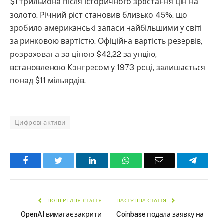
$1 трильйона після історичного зростання цін на
золото. Річний ріст становив близько 45%, що
зробило американські запаси найбільшими у світі
за ринковою вартістю. Офіційна вартість резервів,
розрахована за ціною $42,22 за унцію,
встановленою Конгресом у 1973 році, залишається
понад $11 мільярдів.
Цифрові активи
Facebook
Twitter
LinkedIn
WhatsApp
Email
Teleg
ПОПЕРЕДНЯ СТАТТЯ
НАСТУПНА СТАТТЯ
OpenAI вимагає закрити
Coinbase подала заявку на