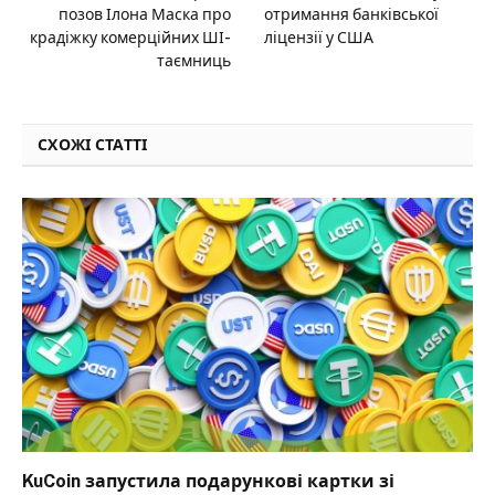
позов Ілона Маска про
отримання банківської
крадіжку комерційних ШІ-
ліцензії у США
таємниць
СХОЖІ СТАТТІ
KuCoin запустила подарункові картки зі