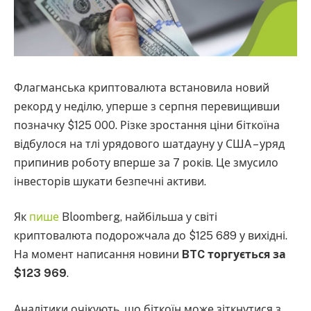
Флагманська криптовалюта встановила новий
рекорд у неділю, уперше з серпня перевищивши
позначку $125 000. Різке зростання ціни біткоїна
відбулося на тлі урядового шатдауну у США – уряд
припинив роботу вперше за 7 років. Це змусило
інвесторів шукати безпечні активи.
Як
пише
Bloomberg, найбільша у світі
криптовалюта подорожчала до $125 689 у вихідні.
На момент написання новини
BTC торгується за
$123 969
.
Аналітики очікують, що біткоїн може зіткнутися з