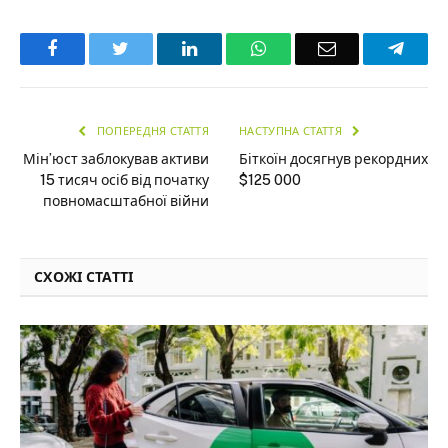
Facebook
Twitter
LinkedIn
WhatsApp
Email
Teleg
ПОПЕРЕДНЯ СТАТТЯ
НАСТУПНА СТАТТЯ
Мін’юст заблокував активи
Біткоїн досягнув рекордних
15 тисяч осіб від початку
$125 000
повномасштабної війни
СХОЖІ СТАТТІ