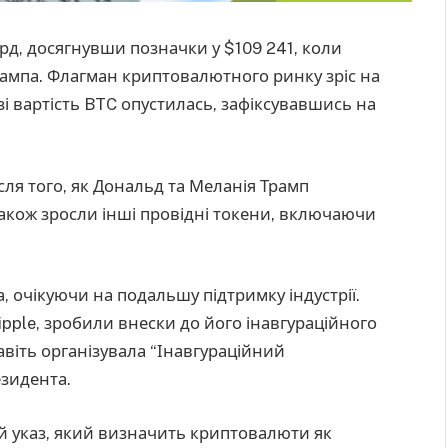
рд, досягнувши позначки у $109 241, коли
рампа. Флагман криптовалютного ринку зріс на
зі вартість BTC опустилась, зафіксувавшись на
ісля того, як Дональд та Меланія Трамп
також зросли інші провідні токени, включаючи
, очікуючи на подальшу підтримку індустрії.
ipple, зробили внески до його інавгураційного
навіть організувала “Інавгураційний
езидента.
 указ, який визначить криптовалюти як