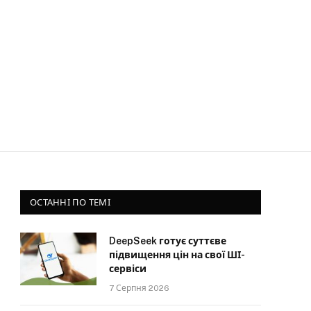
ОСТАННІ ПО ТЕМІ
DeepSeek готує суттєве
підвищення цін на свої ШІ-
сервіси
7 Серпня 2026