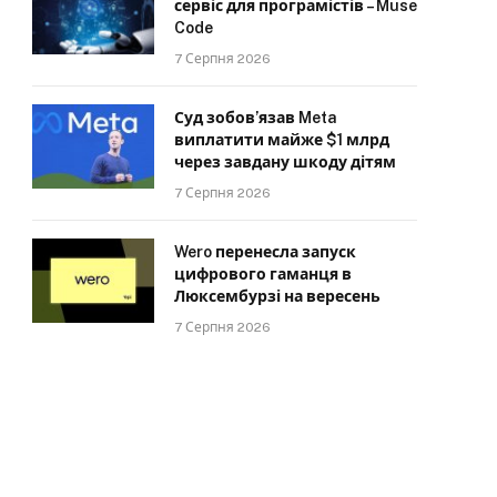
сервіс для програмістів – Muse
Code
7 Серпня 2026
Суд зобов’язав Meta
виплатити майже $1 млрд
через завдану шкоду дітям
7 Серпня 2026
Wero перенесла запуск
цифрового гаманця в
Люксембурзі на вересень
7 Серпня 2026