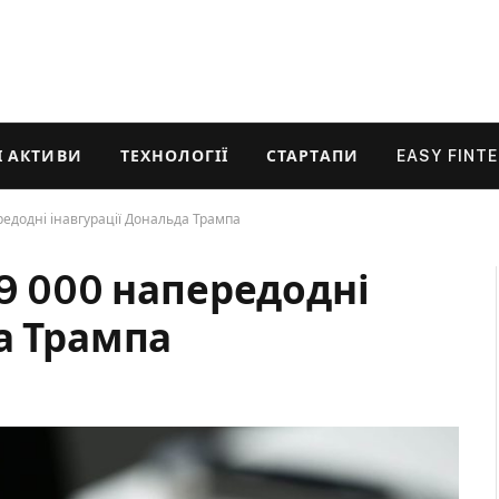
 АКТИВИ
ТЕХНОЛОГІЇ
СТАРТАПИ
EASY FINT
редодні інавгурації Дональда Трампа
09 000 напередодні
а Трампа