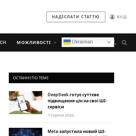
НАДІСЛАТИ СТАТТЮ
ВХІД
Ukrainian
ECH
МОЖЛИВОСТІ
ОСТАННІ ПО ТЕМІ
DeepSeek готує суттєве
підвищення цін на свої ШІ-
сервіси
7 Серпня 2026
Meta запустила новий ШІ-