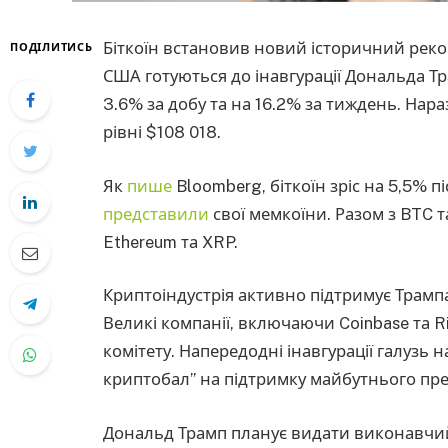
Біткоїн встановив новий історичний реко
ПОДІЛИТИСЬ
США готуються до інавгурації Дональда Т
3.6% за добу та на 16.2% за тиждень. Нара
рівні $108 018.
Як
пише
Bloomberg, біткоїн зріс на 5,5% п
представили
свої мемкоїни. Разом з BTC 
Ethereum та XRP.
Криптоіндустрія активно підтримує Трампа
Великі компанії, включаючи Coinbase та R
комітету. Напередодні інавгурації галузь 
криптобал” на підтримку майбутнього пр
Дональд Трамп планує видати виконавчий