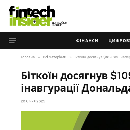
ФІНАНСИ
ЦИФРОВІ
»
»
Головна
Всі матеріали
Біткоїн досягнув $109 000 напе
Біткоїн досягнув $1
інавгурації Дональд
20 Січня 2025