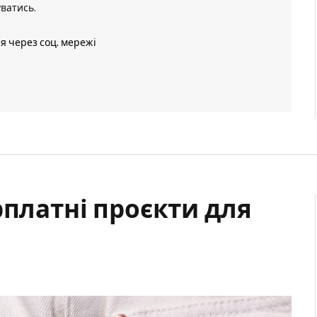
уватись
.
ія через соц. мережі
рплатні проєкти для