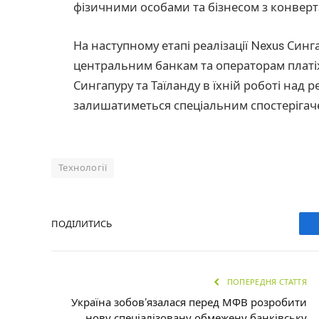
фізичними особами та бізнесом з конверт
На наступному етапі реалізації Nexus Си
центральним банкам та операторам платіжн
Сингапуру та Таїланду в їхній роботі над
залишатиметься спеціальним спостерігач
Технології
ПОДІЛИТИСЬ
ПОПЕРЕДНЯ СТАТТЯ
Україна зобов’язалася перед МФВ розробити
нову спеціалізовану обмежену банківську