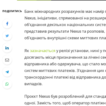
Банк міжнародних розрахунків має намір п
ПОДІЛИТИСЬ
Nexus, ініціативи, спрямованої на розш
об’єднання декількох національних систем
представив результати Nexus та розповів, 
об’єднають внутрішні схеми миттєвих пла
Як
зазначається
у релізі установи, нині у 
досягають місця призначення за лічені с
відправника або одержувача, що стало м
систем миттєвих платежів. З’єднання цих
транскордонні платежі від відправника до
випадків.
Проєкт Nexus був розроблений для станда
одної. Замість того, щоб оператор платіжн