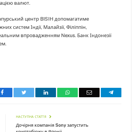
ацією валют.
нгапурський центр BISIH допомагатиме
их систем Індії, Малайзії, Філіппін,
 реальним впровадженням Nexus. Банк Індонезії
ем.
Facebook
Twitter
LinkedIn
WhatsApp
Email
Telegra
НАСТУПНА СТАТТЯ
Дочірня компанія Sony запустить
криптобіржу в Японії