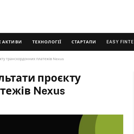
 АКТИВИ
ТЕХНОЛОГІЇ
СТАРТАПИ
EASY FINT
єкту транскордонних платежів Nexus
льтати проєкту
тежів Nexus