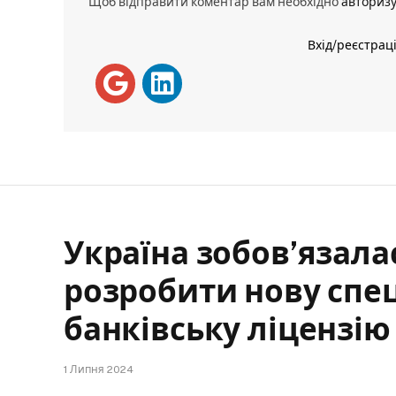
Щоб відправити коментар вам необхідно
авториз
Вхід/реєстрац
Україна зобов’язал
розробити нову спе
банківську ліцензію
1 Липня 2024