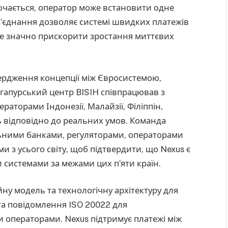
ключається, оператор може встановити одне
з’єднання дозволяє системі швидких платежів
оже значно прискорити зростання миттєвих
ердження концепції між Євросистемою,
нгапурський центр BISIH співпрацював з
аторами Індонезії, Малайзії, Філіппін,
ь відповідно до реальних умов. Команда
льними банками, регуляторами, операторами
 з усього світу, щоб підтвердити, що Nexus є
системами за межами цих п’яти країн.
ну модель та технологічну архітектуру для
та повідомлення ISO 20022 для
 операторами. Nexus підтримує платежі між