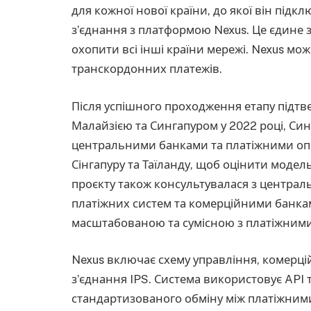
для кожної нової країни, до якої він під
з’єднання з платформою Nexus. Це єдине 
охопити всі інші країни мережі. Nexus м
транскордонних платежів.
Після успішного проходження етапу підтв
Малайзією та Сингапуром у 2022 році, Си
центральними банками та платіжними опер
Сінгапуру та Таїланду, щоб оцінити модел
проєкту також консультувалася з центра
платіжних систем та комерційними банками
масштабованою та сумісною з платіжними 
Nexus включає схему управління, комерцій
з’єднання IPS. Система використовує API 
стандартизованого обміну між платіжними