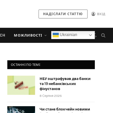
НАДІСЛАТИ СТАТТЮ
ВХІД
Ukrainian
ECH
МОЖЛИВОСТІ
ОСТАННІ ПО ТЕМІ
НБУ оштрафував два банки
та 19 небанківських
фінустанов
8 Серпня 2026
Чи стане блокчейн новими