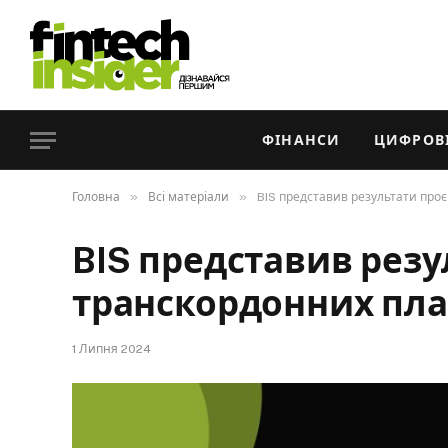
ФІНАНСИ
ЦИФРОВІ
»
»
Головна
Всі матеріали
BIS представив результати про
BIS представив резу
транскордонних пла
1 Липня 2024