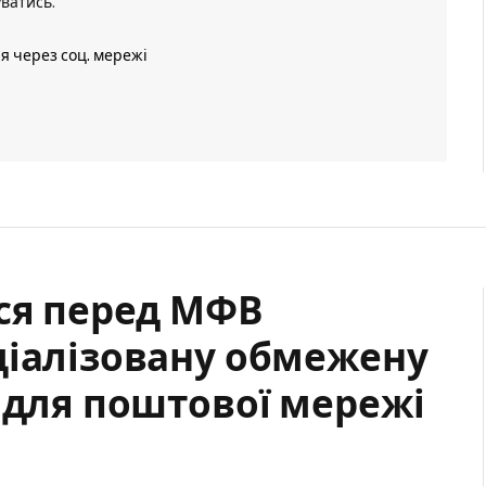
уватись
.
ія через соц. мережі
ася перед МФВ
ціалізовану обмежену
 для поштової мережі