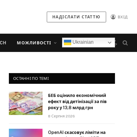
НАДІСЛАТИ СТАТТЮ
ВХІД
Ukrainian
ECH
МОЖЛИВОСТІ
ОСТАННІ ПО ТЕМІ
БЕБ оцінило економічний
ефект від детінізації за пів
року у 13,8 млрд грн
8 Серпня 2026
OpenAI скасовує ліміти на