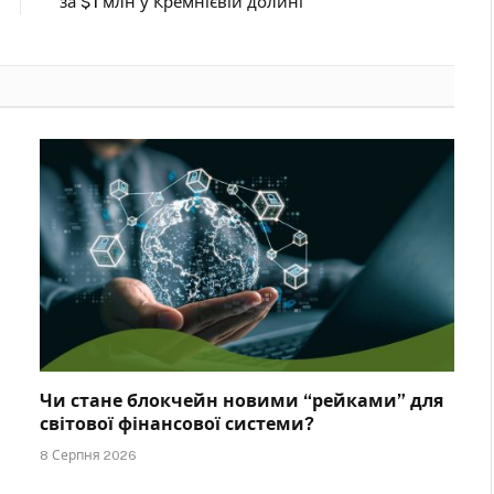
за $1 млн у Кремнієвій долині
Чи стане блокчейн новими “рейками” для
світової фінансової системи?
8 Серпня 2026