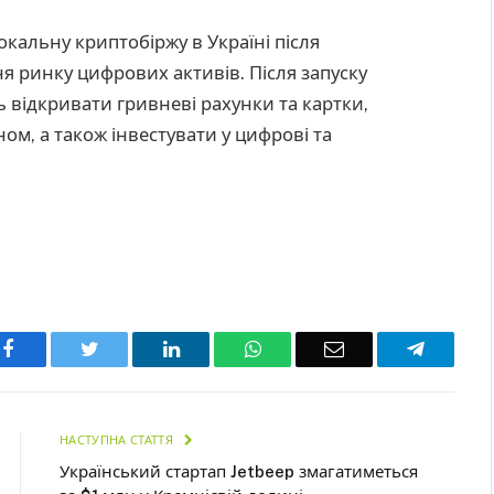
окальну криптобіржу в Україні після
 ринку цифрових активів. Після запуску
 відкривати гривневі рахунки та картки,
ном, а також інвестувати у цифрові та
Facebook
Twitter
LinkedIn
WhatsApp
Email
Telegra
НАСТУПНА СТАТТЯ
Український стартап Jetbeep змагатиметься