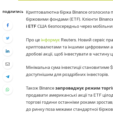
Криптовалютна біржа Binance оголосила п
ПОДІЛИТИСЬ
біржовими фондами (ETF). Клієнти Binanc
і ETF
США безпосередньо через мобільний
Про це
інформує
Reuters. Новий сервіс пр
криптовалютами та іншими цифровими ак
дробові акції, щоб інвестувати в частину 
Мінімальна сума інвестиції становитиме 
доступнішим для роздрібних інвесторів.
Також Binance
запроваджує режим торгі
продавати американські акції та ETF ціло
торгові години останніми роками зростав
до ринку поза межами стандартної біржової