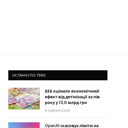
ОСТАННІ ПО ТЕМІ
БЕБ оцінило економічний
ефект від детінізації за пів
року у 13,8 млрд грн
8 Серпня 2026
OpenAI скасовує ліміти на