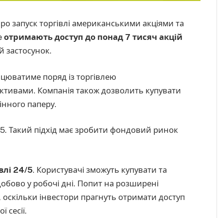
ро запуск торгівлі американськими акціями та
e
отримають доступ до понад 7 тисяч акцій
 застосунок.
ацюватиме поряд із торгівлею
тивами. Компанія також дозволить купувати
цінного паперу.
$5. Такий підхід має зробити фондовий ринок
влі 24/5
. Користувачі зможуть купувати та
добово у робочі дні. Попит на розширені
, оскільки інвестори прагнуть отримати доступ
 сесії.