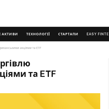
 АКТИВИ
ТЕХНОЛОГІЇ
СТАРТАПИ
EASY FINT
ериканськими акціями та ETF
оргівлю
ціями та ETF