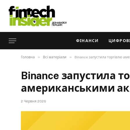
ФІНАНСИ
ЦИФРОВІ
»
»
Головна
Всі матеріали
Binance запустила торгівлю ам
Binance запустила т
американськими ак
2 Червня 2026