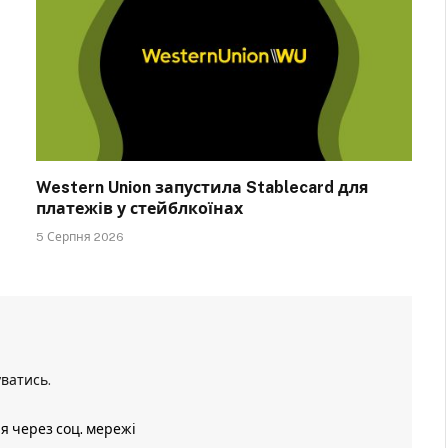
Western Union запустила Stablecard для
платежів у стейблкоїнах
5 Серпня 2026
уватись
.
ія через соц. мережі