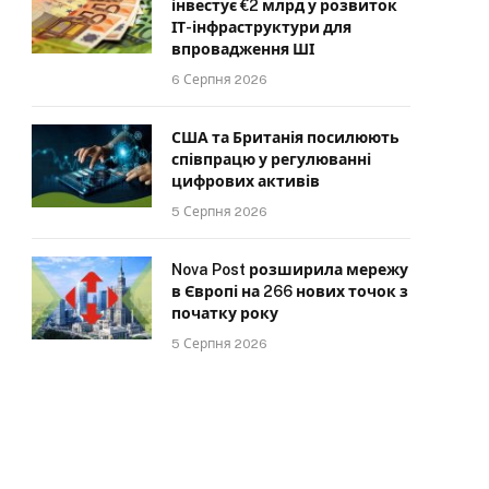
інвестує €2 млрд у розвиток
ІТ-інфраструктури для
впровадження ШІ
6 Серпня 2026
США та Британія посилюють
співпрацю у регулюванні
цифрових активів
5 Серпня 2026
Nova Post розширила мережу
в Європі на 266 нових точок з
початку року
5 Серпня 2026