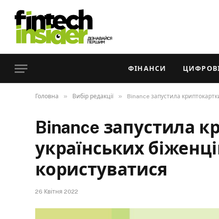
ФІНАНСИ
ЦИФРОВІ
»
»
Головна
Вибір редакції
Binance запустила криптокартки
Binance запустила к
українських біженці
користуватися
26 Квітня 2022