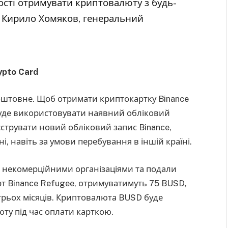
ності отримувати криптовалюту з будь-
в Кирило Хомяков, генеральний
ypto Card
штовне. Щоб отримати криптокартку Binance
буде використовувати наявний обліковий
еєструвати новий обліковий запис Binance,
 навіть за умови перебування в іншій країні.
и некомерційними організаціями та подали
т Binance Refugee, отримуватимуть 75 BUSD,
трьох місяців. Криптовалюта BUSD буде
ту під час оплати карткою.