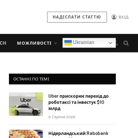
НАДІСЛАТИ СТАТТЮ
ВХІД
Ukrainian
ECH
МОЖЛИВОСТІ
ОСТАННІ ПО ТЕМІ
Uber прискорює перехід до
роботаксі та інвестує $10
млрд
6 Серпня 2026
Нідерландський Rabobank