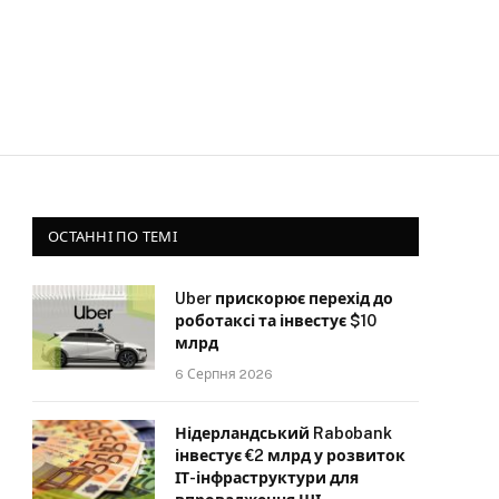
ОСТАННІ ПО ТЕМІ
Uber прискорює перехід до
роботаксі та інвестує $10
млрд
6 Серпня 2026
Нідерландський Rabobank
інвестує €2 млрд у розвиток
ІТ-інфраструктури для