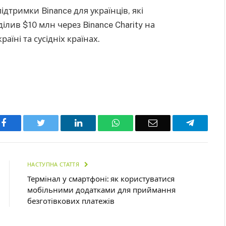
дтримки Binance для українців, які
ілив $10 млн через Binance Charity на
аїні та сусідніх країнах.
Facebook
Twitter
LinkedIn
WhatsApp
Email
Telegra
НАСТУПНА СТАТТЯ
Термінал у смартфоні: як користуватися
мобільними додатками для приймання
безготівкових платежів