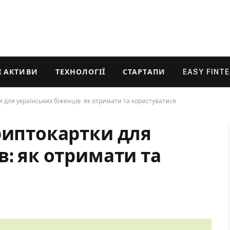
 АКТИВИ
ТЕХНОЛОГІЇ
СТАРТАПИ
EASY FINT
 для українських біженців: як отримати та користуватися
риптокартки для
в: як отримати та