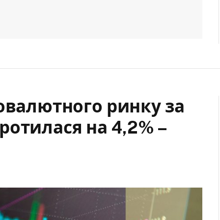
овалютного ринку за
ротилася на 4,2% –