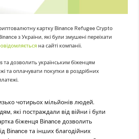
криптовалютну картку Binance Refugee Crypto
inance з України, які були змушені переїхати
повідомляється
на сайті компанії.
tis та дозволить українським біженцям
жі та оплачувати покупки в роздрібних
платежі.
изько чотирьох мільйонів людей.
ям, які постраждали від війни і були
артка біженця Binance дозволить
д Binance та інших благодійних