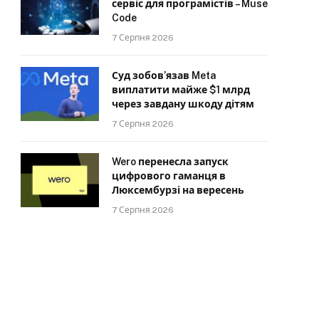
сервіс для програмістів – Muse
Code
7 Серпня 2026
Суд зобов’язав Meta
виплатити майже $1 млрд
через завдану шкоду дітям
7 Серпня 2026
Wero перенесла запуск
цифрового гаманця в
Люксембурзі на вересень
7 Серпня 2026