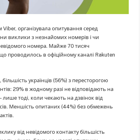
 Viber, організувала опитування серед
они виклики з незнайомих номерів і чи
невідомого номера. Майже 70 тисяч
 що проводилось в офіційному каналі Rakuten
, більшість українців (56%) з пересторогою
нтів: 29% в жодному разі не відповідають на
 лише тоді, коли чекають на дзвінок від
ісів. Меншість опитаних (44%) без обмежень
ктів.
лику від невідомого контакту більшість