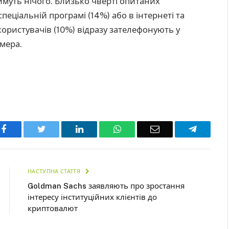
имуть нічого. Близько чверті опитаних
пеціальній програмі (14%) або в інтернеті та
користувачів (10%) відразу зателефонують у
мера.
Facebook
Twitter
LinkedIn
WhatsApp
Email
Telegra
НАСТУПНА СТАТТЯ
Goldman Sachs заявляють про зростання
інтересу інституційних клієнтів до
криптовалют