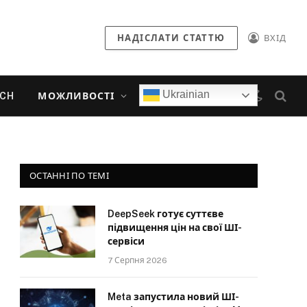
НАДІСЛАТИ СТАТТЮ
ВХІД
Ukrainian
ECH
МОЖЛИВОСТІ
ОСТАННІ ПО ТЕМІ
DeepSeek готує суттєве
підвищення цін на свої ШІ-
сервіси
7 Серпня 2026
Meta запустила новий ШІ-