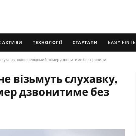
 АКТИВИ
ТЕХНОЛОГІЇ
СТАРТАПИ
EASY FINT
ь слухавку, якщо невідомий номер дзвонитиме без причини
не візьмуть слухавку,
мер дзвонитиме без