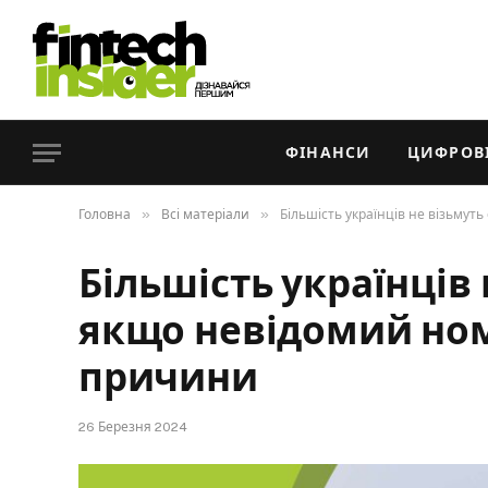
ФІНАНСИ
ЦИФРОВІ
»
»
Головна
Всі матеріали
Більшість українців не візьмут
Більшість українців 
якщо невідомий но
причини
26 Березня 2024